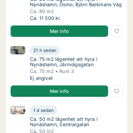
Nynäshamn, Ösmo, Björn Barkmans Väg
Ca. 80 m2
Ca. 80 m2 lägenhet att hyra i Nynäshamn, 
Ca. 11 500 kr.
Mer info
Ca. 75 m2 lägenhet att hyra i Nynäshamn, Järnvägsg
Ca. 75 m2 lägenhet att hyra i Nynäshamn, J
21 h sedan
Ca. 75 m2 lägenhet att hyra i Nynäshamn, 
Ca. 75 m2 lägenhet att hyra i
Nynäshamn, Järnvägsgatan
Ca. 75 m2
Rum 3
Ca. 75 m2 lägenhet att hyra i Nynäshamn, J
Ej angivet
Mer info
Ca. 50 m2 lägenhet att hyra i Nynäshamn, Centralga
Ca. 50 m2 lägenhet att hyra i Nynäshamn, C
1 d sedan
Ca. 50 m2 lägenhet att hyra i Nynäshamn, C
Ca. 50 m2 lägenhet att hyra i
Nynäshamn, Centralgatan
Ca. 50 m2