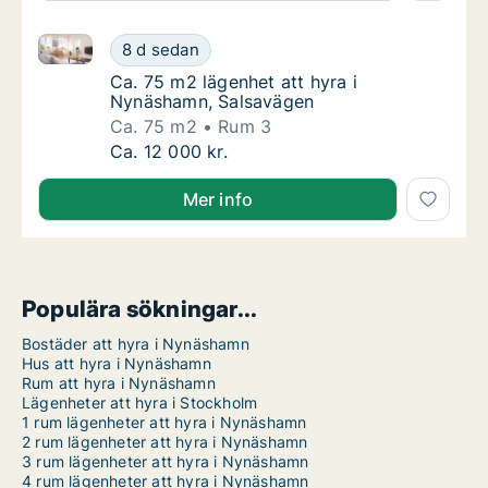
Ca. 75 m2 lägenhet att hyra i Nynäshamn, Salsaväge
Ca. 75 m2 lägenhet att hyra i Nynäshamn, S
8 d sedan
Ca. 75 m2 lägenhet att hyra i Nynäshamn, 
Ca. 75 m2 lägenhet att hyra i
Nynäshamn, Salsavägen
Ca. 75 m2
Rum 3
Ca. 75 m2 lägenhet att hyra i Nynäshamn, S
Ca. 12 000 kr.
Mer info
Populära sökningar...
Bostäder att hyra i Nynäshamn
Hus att hyra i Nynäshamn
Rum att hyra i Nynäshamn
Lägenheter att hyra i Stockholm
1 rum lägenheter att hyra i Nynäshamn
2 rum lägenheter att hyra i Nynäshamn
3 rum lägenheter att hyra i Nynäshamn
4 rum lägenheter att hyra i Nynäshamn