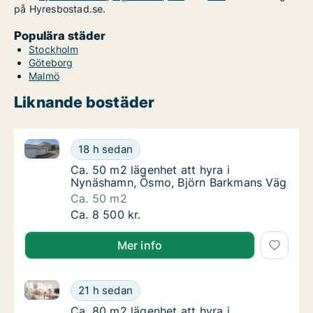
på Hyresbostad.se.
Populära städer
Stockholm
Göteborg
Malmö
Liknande bostäder
Ca. 50 m2 lägenhet att hyra i Nynäshamn, Ösmo, Bj
Ca. 50 m2 lägenhet att hyra i Nynäshamn, 
18 h sedan
Ca. 50 m2 lägenhet att hyra i Nynäshamn, 
Ca. 50 m2 lägenhet att hyra i
Nynäshamn, Ösmo, Björn Barkmans Väg
Ca. 50 m2
Ca. 50 m2 lägenhet att hyra i Nynäshamn, 
Ca. 8 500 kr.
Mer info
Ca. 80 m2 lägenhet att hyra i Nynäshamn, Ösmo, Bj
Ca. 80 m2 lägenhet att hyra i Nynäshamn, 
21 h sedan
Ca. 80 m2 lägenhet att hyra i Nynäshamn, 
Ca. 80 m2 lägenhet att hyra i