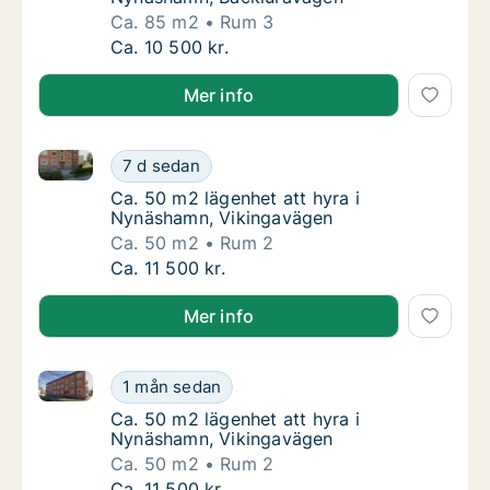
Ca. 85 m2
Rum 3
Ca. 85 m2 lägenhet att hyra i Nynäshamn, B
Ca. 10 500 kr.
Mer info
Ca. 50 m2 lägenhet att hyra i Nynäshamn, Vikingavä
Ca. 50 m2 lägenhet att hyra i Nynäshamn, V
7 d sedan
Ca. 50 m2 lägenhet att hyra i Nynäshamn, 
Ca. 50 m2 lägenhet att hyra i
Nynäshamn, Vikingavägen
Ca. 50 m2
Rum 2
Ca. 50 m2 lägenhet att hyra i Nynäshamn, V
Ca. 11 500 kr.
Mer info
Ca. 50 m2 lägenhet att hyra i Nynäshamn, Vikingavä
Ca. 50 m2 lägenhet att hyra i Nynäshamn, V
1 mån sedan
Ca. 50 m2 lägenhet att hyra i Nynäshamn, 
Ca. 50 m2 lägenhet att hyra i
Nynäshamn, Vikingavägen
Ca. 50 m2
Rum 2
Ca. 50 m2 lägenhet att hyra i Nynäshamn, V
Ca. 11 500 kr.