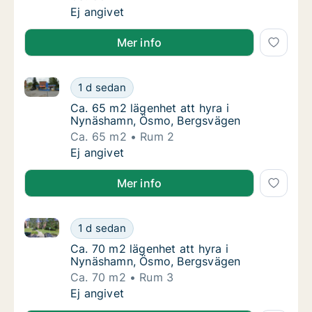
Ca. 50 m2 lägenhet att hyra i Nynäshamn, C
Ej angivet
Mer info
Ca. 65 m2 lägenhet att hyra i Nynäshamn, Ösmo, Be
Ca. 65 m2 lägenhet att hyra i Nynäshamn, 
1 d sedan
Ca. 65 m2 lägenhet att hyra i Nynäshamn, 
Ca. 65 m2 lägenhet att hyra i
Nynäshamn, Ösmo, Bergsvägen
Ca. 65 m2
Rum 2
Ca. 65 m2 lägenhet att hyra i Nynäshamn, 
Ej angivet
Mer info
Ca. 70 m2 lägenhet att hyra i Nynäshamn, Ösmo, Be
Ca. 70 m2 lägenhet att hyra i Nynäshamn, 
1 d sedan
Ca. 70 m2 lägenhet att hyra i Nynäshamn, 
Ca. 70 m2 lägenhet att hyra i
Nynäshamn, Ösmo, Bergsvägen
Ca. 70 m2
Rum 3
Ca. 70 m2 lägenhet att hyra i Nynäshamn, 
Ej angivet