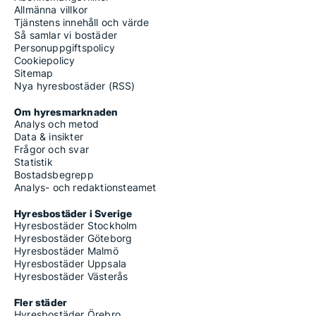
Allmänna villkor
Tjänstens innehåll och värde
Så samlar vi bostäder
Personuppgiftspolicy
Cookiepolicy
Sitemap
Nya hyresbostäder (RSS)
Om hyresmarknaden
Analys och metod
Data & insikter
Frågor och svar
Statistik
Bostadsbegrepp
Analys- och redaktionsteamet
Hyresbostäder i Sverige
Hyresbostäder Stockholm
Hyresbostäder Göteborg
Hyresbostäder Malmö
Hyresbostäder Uppsala
Hyresbostäder Västerås
Fler städer
Hyresbostäder Örebro