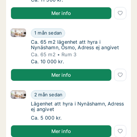
Mer info
Ca. 65 m2 lägenhet att hyra i Nynäshamn, Ösmo, Adr
Ca. 65 m2 lägenhet att hyra i Nynäshamn, Ö
1 mån sedan
Ca. 65 m2 lägenhet att hyra i Nynäshamn, Ö
Ca. 65 m2 lägenhet att hyra i
Nynäshamn, Ösmo, Adress ej angivet
Ca. 65 m2
Rum 3
Ca. 65 m2 lägenhet att hyra i Nynäshamn, Ö
Ca. 10 000 kr.
Mer info
Lägenhet att hyra i Nynäshamn, Adress ej angivet
Lägenhet att hyra i Nynäshamn, Adress ej an
2 mån sedan
Lägenhet att hyra i Nynäshamn, Adress ej a
Lägenhet att hyra i Nynäshamn, Adress
ej angivet
Lägenhet att hyra i Nynäshamn, Adress ej an
Ca. 5 000 kr.
Mer info