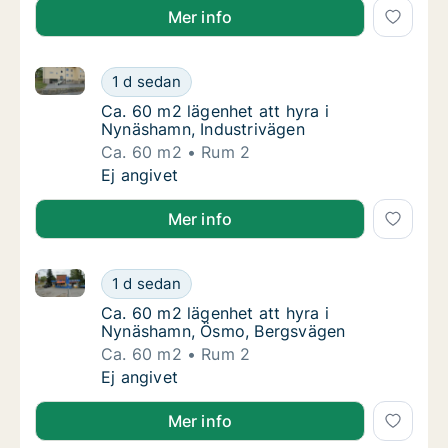
Mer info
Ca. 60 m2 lägenhet att hyra i Nynäshamn, Industrivä
Ca. 60 m2 lägenhet att hyra i Nynäshamn, I
1 d sedan
Ca. 60 m2 lägenhet att hyra i Nynäshamn, I
Ca. 60 m2 lägenhet att hyra i
Nynäshamn, Industrivägen
Ca. 60 m2
Rum 2
Ca. 60 m2 lägenhet att hyra i Nynäshamn, I
Ej angivet
Mer info
Ca. 60 m2 lägenhet att hyra i Nynäshamn, Ösmo, Be
Ca. 60 m2 lägenhet att hyra i Nynäshamn, 
1 d sedan
Ca. 60 m2 lägenhet att hyra i Nynäshamn, 
Ca. 60 m2 lägenhet att hyra i
Nynäshamn, Ösmo, Bergsvägen
Ca. 60 m2
Rum 2
Ca. 60 m2 lägenhet att hyra i Nynäshamn, 
Ej angivet
Mer info