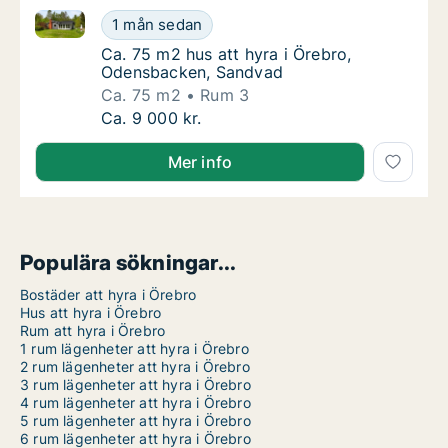
Ca. 75 m2 hus att hyra i Örebro, Odensbacken, Sand
Ca. 75 m2 hus att hyra i Örebro, Odensback
1 mån sedan
Ca. 75 m2 hus att hyra i Örebro, Odensbac
Ca. 75 m2 hus att hyra i Örebro,
Odensbacken, Sandvad
Ca. 75 m2
Rum 3
Ca. 75 m2 hus att hyra i Örebro, Odensback
Ca. 9 000 kr.
Mer info
Populära sökningar...
Bostäder att hyra i Örebro
Hus att hyra i Örebro
Rum att hyra i Örebro
1 rum lägenheter att hyra i Örebro
2 rum lägenheter att hyra i Örebro
3 rum lägenheter att hyra i Örebro
4 rum lägenheter att hyra i Örebro
5 rum lägenheter att hyra i Örebro
6 rum lägenheter att hyra i Örebro