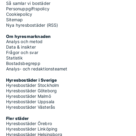
Så samlar vi bostäder
Personuppgiftspolicy
Cookiepolicy
Sitemap
Nya hyresbostäder (RSS)
Om hyresmarknaden
Analys och metod
Data & insikter
Frågor och svar
Statistik
Bostadsbegrepp
Analys- och redaktionsteamet
Hyresbostäder i Sverige
Hyresbostäder Stockholm
Hyresbostäder Göteborg
Hyresbostäder Malmö
Hyresbostäder Uppsala
Hyresbostäder Västerås
Fler städer
Hyresbostäder Örebro
Hyresbostäder Linköping
Hyresbostäder Helsingborg