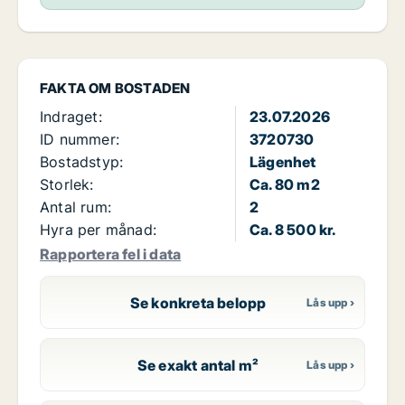
FAKTA OM BOSTADEN
Indraget:
23.07.2026
ID nummer:
3720730
Bostadstyp:
Lägenhet
Storlek:
Ca. 80 m2
Antal rum:
2
Hyra per månad:
Ca. 8 500 kr.
Rapportera fel i data
Se konkreta belopp
Se exakt antal m²