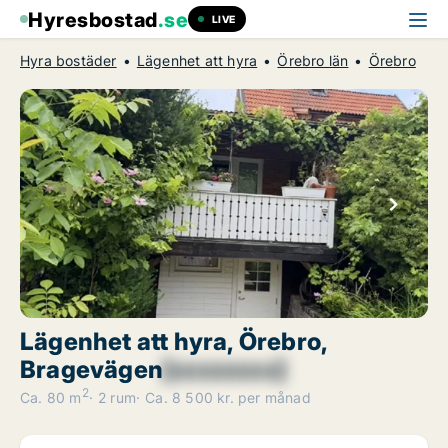
Hyresbostad
.se
LIVE
Hyra bostäder
Lägenhet att hyra
Örebro län
Örebro
Lägenhet att hyra, Örebro,
Bragevägen
[xxxxxxxx]
2
Ca. 80 m
2 rum
Ca. 8 500 kr. per månad