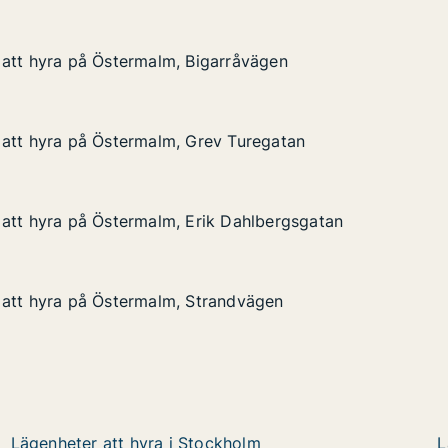
 att hyra på Östermalm, Bigarråvägen
 att hyra på Östermalm, Bigarråvägen
på Östermalm, Bigarråvägen
rråvägen
 att hyra på Östermalm, Grev Turegatan
 att hyra på Östermalm, Grev Turegatan
på Östermalm, Grev Turegatan
 Turegatan
att hyra på Östermalm, Erik Dahlbergsgatan
att hyra på Östermalm, Erik Dahlbergsgatan
på Östermalm, Erik Dahlbergsgatan
 Dahlbergsgatan
 att hyra på Östermalm, Strandvägen
 att hyra på Östermalm, Strandvägen
på Östermalm, Strandvägen
ndvägen
Lägenheter att hyra i Stockholm
L