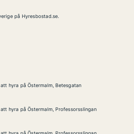
verige på Hyresbostad.se.
 att hyra på Östermalm, Betesgatan
 att hyra på Östermalm, Betesgatan
på Östermalm, Betesgatan
gatan
att hyra på Östermalm, Professorsslingan
att hyra på Östermalm, Professorsslingan
å Östermalm, Professorsslingan
essorsslingan
att hyra på Östermalm, Professorsslingan
att hyra på Östermalm, Professorsslingan