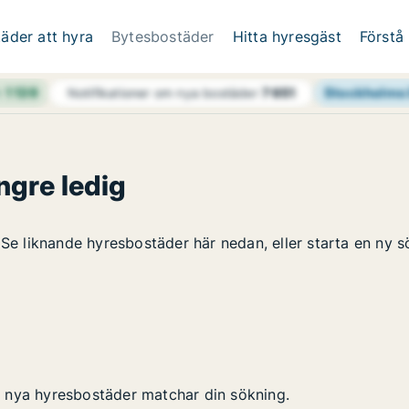
äder att hyra
Bytesbostäder
Hitta hyresgäst
Förstå
h
1 139
Stockholms 
Notifikationer om nya bostäder
7 651
ngre ledig
 Se liknande hyresbostäder här nedan, eller starta en ny s
 nya hyresbostäder matchar din sökning.