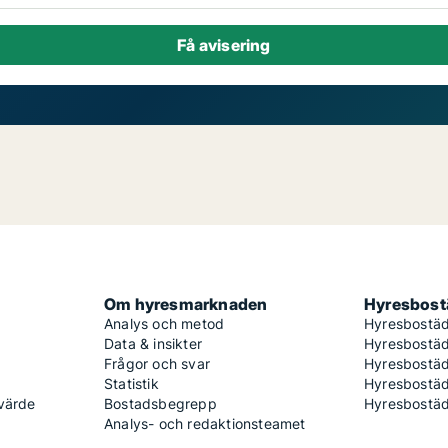
Om hyresmarknaden
Hyresbostä
Analys och metod
Hyresbostäd
Data & insikter
Hyresbostäd
Frågor och svar
Hyresbostä
Statistik
Hyresbostäd
 värde
Bostadsbegrepp
Hyresbostäd
Analys- och redaktionsteamet