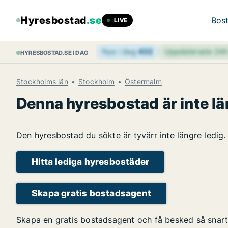
Hyresbostad
.se
Bost
LIVE
Nya i dag
432
Uppdaterade 24
HYRESBOSTAD.SE I DAG
Stockholms län
Stockholm
Östermalm
Denna hyresbostad är inte lä
Den hyresbostad du sökte är tyvärr inte längre ledig.
Hitta lediga hyresbostäder
Skapa gratis bostadsagent
Skapa en gratis bostadsagent och få besked så snart