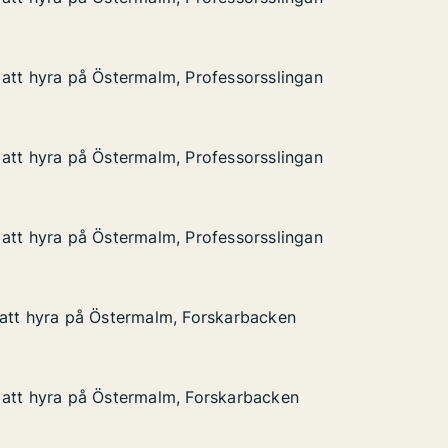
å Östermalm, Professorsslingan
essorsslingan
att hyra på Östermalm, Professorsslingan
att hyra på Östermalm, Professorsslingan
å Östermalm, Professorsslingan
essorsslingan
att hyra på Östermalm, Professorsslingan
att hyra på Östermalm, Professorsslingan
å Östermalm, Professorsslingan
essorsslingan
att hyra på Östermalm, Professorsslingan
att hyra på Östermalm, Professorsslingan
å Östermalm, Professorsslingan
essorsslingan
 att hyra på Östermalm, Forskarbacken
 att hyra på Östermalm, Forskarbacken
på Östermalm, Forskarbacken
karbacken
 att hyra på Östermalm, Forskarbacken
 att hyra på Östermalm, Forskarbacken
på Östermalm, Forskarbacken
skarbacken