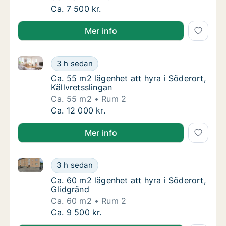
Ca. 45 m2 lägenhet att hyra i Söderort, Bjur
Ca. 7 500 kr.
Mer info
Ca. 55 m2 lägenhet att hyra i Söderort, Källvretsslin
Ca. 55 m2 lägenhet att hyra i Söderort, Käll
3 h sedan
Ca. 55 m2 lägenhet att hyra i Söderort, Käll
Ca. 55 m2 lägenhet att hyra i Söderort,
Källvretsslingan
Ca. 55 m2
Rum 2
Ca. 55 m2 lägenhet att hyra i Söderort, Käll
Ca. 12 000 kr.
Mer info
Ca. 60 m2 lägenhet att hyra i Söderort, Glidgränd
Ca. 60 m2 lägenhet att hyra i Söderort, Gli
3 h sedan
Ca. 60 m2 lägenhet att hyra i Söderort, Glid
Ca. 60 m2 lägenhet att hyra i Söderort,
Glidgränd
Ca. 60 m2
Rum 2
Ca. 60 m2 lägenhet att hyra i Söderort, Gli
Ca. 9 500 kr.