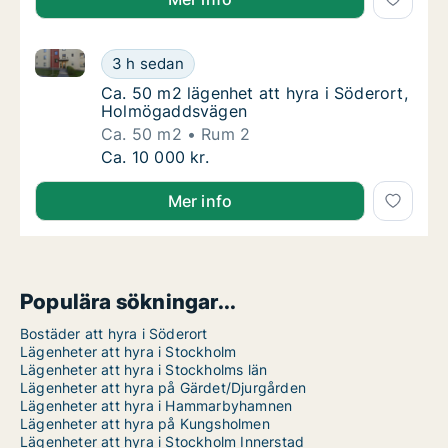
Ca. 50 m2 lägenhet att hyra i Söderort, Holmögadd
Ca. 50 m2 lägenhet att hyra i Söderort, H
3 h sedan
Ca. 50 m2 lägenhet att hyra i Söderort, H
Ca. 50 m2 lägenhet att hyra i Söderort,
Holmögaddsvägen
Ca. 50 m2
Rum 2
Ca. 50 m2 lägenhet att hyra i Söderort, H
Ca. 10 000 kr.
Mer info
Populära sökningar...
Bostäder att hyra i Söderort
Lägenheter att hyra i Stockholm
Lägenheter att hyra i Stockholms län
Lägenheter att hyra på Gärdet/Djurgården
Lägenheter att hyra i Hammarbyhamnen
Lägenheter att hyra på Kungsholmen
Lägenheter att hyra i Stockholm Innerstad