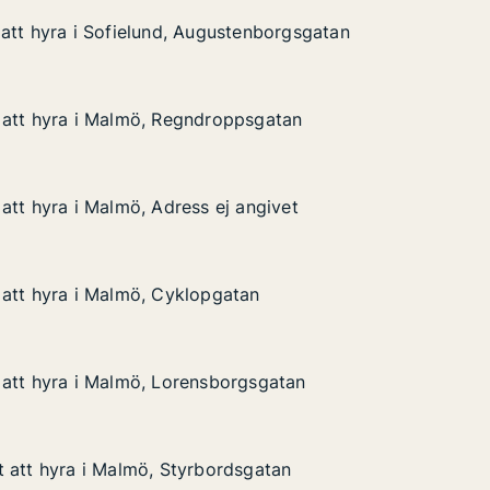
att hyra i Sofielund, Augustenborgsgatan
att hyra i Sofielund, Augustenborgsgatan
 Sofielund, Augustenborgsgatan
tenborgsgatan
 att hyra i Malmö, Regndroppsgatan
 att hyra i Malmö, Regndroppsgatan
i Malmö, Regndroppsgatan
psgatan
att hyra i Malmö, Adress ej angivet
att hyra i Malmö, Adress ej angivet
 Malmö, Adress ej angivet
angivet
att hyra i Malmö, Cyklopgatan
att hyra i Malmö, Cyklopgatan
i Malmö, Cyklopgatan
an
 att hyra i Malmö, Lorensborgsgatan
 att hyra i Malmö, Lorensborgsgatan
i Malmö, Lorensborgsgatan
gsgatan
 att hyra i Malmö, Styrbordsgatan
 att hyra i Malmö, Styrbordsgatan
i Malmö, Styrbordsgatan
sgatan