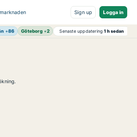
 marknaden
Sign up
Logga in
än
+
86
Göteborg
+
2
A
Senaste uppdatering
1 h sedan
ökning.