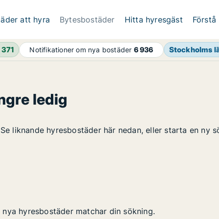
äder att hyra
Bytesbostäder
Hitta hyresgäst
Förstå
h
371
Stockholms l
Notifikationer om nya bostäder
6 936
ngre ledig
 Se liknande hyresbostäder här nedan, eller starta en ny s
 nya hyresbostäder matchar din sökning.