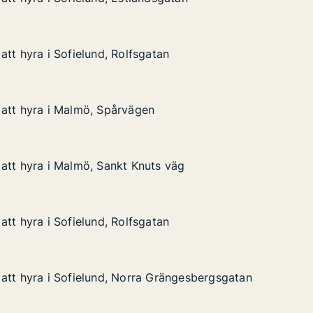
 Sofielund, Estlandsgatan
sgatan
att hyra i Sofielund, Rolfsgatan
att hyra i Sofielund, Rolfsgatan
Sofielund, Rolfsgatan
an
att hyra i Malmö, Spårvägen
att hyra i Malmö, Spårvägen
i Malmö, Spårvägen
att hyra i Malmö, Sankt Knuts väg
att hyra i Malmö, Sankt Knuts väg
 Malmö, Sankt Knuts väg
ts väg
att hyra i Sofielund, Rolfsgatan
att hyra i Sofielund, Rolfsgatan
Sofielund, Rolfsgatan
tan
att hyra i Sofielund, Norra Grängesbergsgatan
att hyra i Sofielund, Norra Grängesbergsgatan
 Sofielund, Norra Grängesbergsgatan
 Grängesbergsgatan