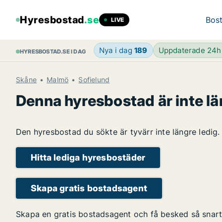
Hyresbostad
.se
Bost
LIVE
Nya i dag
189
Uppdaterade 24
HYRESBOSTAD.SE I DAG
Skåne
Malmö
Sofielund
Denna hyresbostad är inte lä
Den hyresbostad du sökte är tyvärr inte längre ledig.
Hitta lediga hyresbostäder
Skapa gratis bostadsagent
Skapa en gratis bostadsagent och få besked så snart