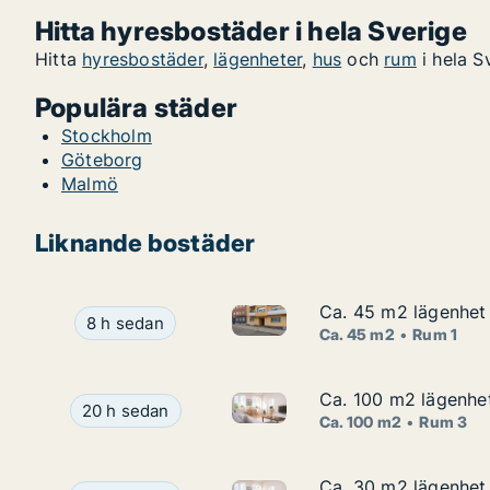
Hitta hyresbostäder i hela Sverige
Hitta
hyresbostäder
,
lägenheter
,
hus
och
rum
i hela S
Populära städer
Stockholm
Göteborg
Malmö
Liknande bostäder
Ca. 45 m2 lägenhet 
Ca. 45 m2 lägenhet 
Ca. 45 m2 lägenhet att hyra i
Ca. 45 m2 lägenhet att hyra i Sofielund, Närkes
8 h sedan
Ca. 45 m2
Rum 1
Ca. 100 m2 lägenhet
Ca. 100 m2 lägenhet
Ca. 100 m2 lägenhet att hyra 
Ca. 100 m2 lägenhet att hyra i Malmö, Amiralsga
20 h sedan
Ca. 100 m2
Rum 3
Ca. 30 m2 lägenhet 
Ca. 30 m2 lägenhet 