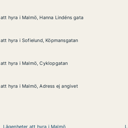
att hyra i Malmö, Hanna Lindéns gata
att hyra i Malmö, Hanna Lindéns gata
i Malmö, Hanna Lindéns gata
déns gata
att hyra i Sofielund, Köpmansgatan
att hyra i Sofielund, Köpmansgatan
 Sofielund, Köpmansgatan
nsgatan
att hyra i Malmö, Cyklopgatan
att hyra i Malmö, Cyklopgatan
i Malmö, Cyklopgatan
an
att hyra i Malmö, Adress ej angivet
att hyra i Malmö, Adress ej angivet
 Malmö, Adress ej angivet
angivet
Lägenheter att hyra i Malmö
L