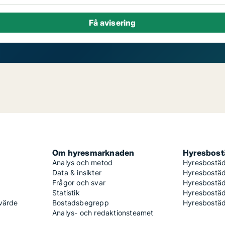
Om hyresmarknaden
Hyresbostä
Analys och metod
Hyresbostäd
Data & insikter
Hyresbostäd
Frågor och svar
Hyresbostä
Statistik
Hyresbostäd
 värde
Bostadsbegrepp
Hyresbostäd
Analys- och redaktionsteamet