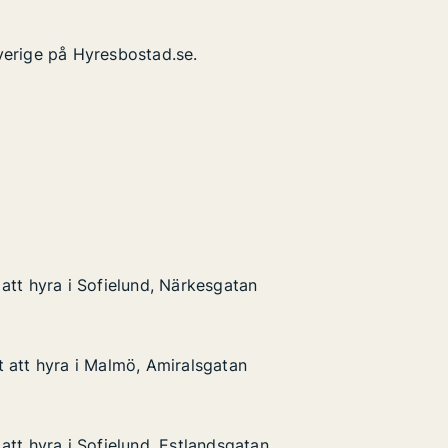
verige på Hyresbostad.se.
att hyra i Sofielund, Närkesgatan
att hyra i Sofielund, Närkesgatan
 Sofielund, Närkesgatan
gatan
 att hyra i Malmö, Amiralsgatan
 att hyra i Malmö, Amiralsgatan
i Malmö, Amiralsgatan
tan
att hyra i Sofielund, Estlandsgatan
att hyra i Sofielund, Estlandsgatan