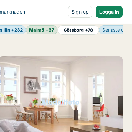
 marknaden
Sign up
Logga in
s län
+
232
Malmö
+
67
Senaste uppd
Göteborg
+
78
Modellfoto