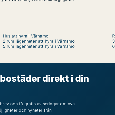
namo, Thure Sällbergsgatan
gsgatan
Hus att hyra i Värnamo
R
2 rum lägenheter att hyra i Värnamo
3
5 rum lägenheter att hyra i Värnamo
6
bostäder direkt i din
brev och få gratis aviseringar om nya
jligheter och nyheter från