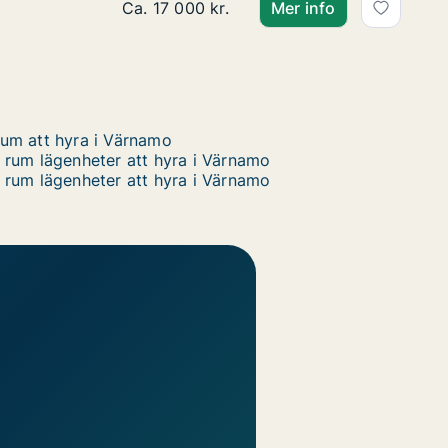
Ca. 140 m2 hus att hyra i Värnamo, Thure
Ca. 17 000 kr.
Mer info
um att hyra i Värnamo
 rum lägenheter att hyra i Värnamo
 rum lägenheter att hyra i Värnamo