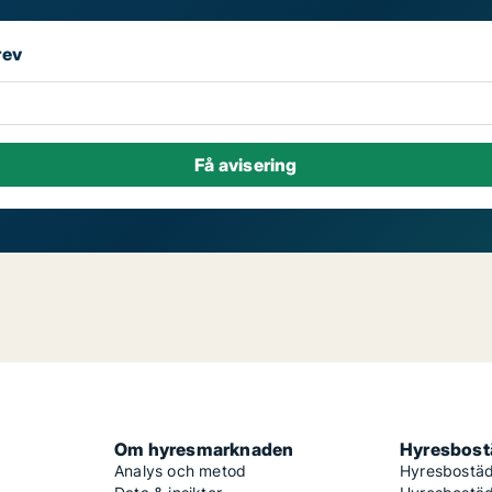
rev
Om hyresmarknaden
Hyresbostä
Analys och metod
Hyresbostäd