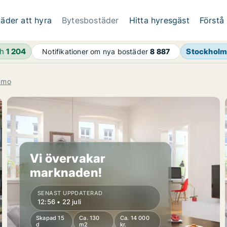
äder att hyra
Bytesbostäder
Hitta hyresgäst
Förstå
4h
1 204
Stockholm
Notifikationer om nya bostäder
8 887
amo
Vi övervakar
marknaden!
SENAST UPPDATERAD
12:56 • 22 juli
Skapad 15
Ca. 130
Ca. 14 000
d
m2
kr.