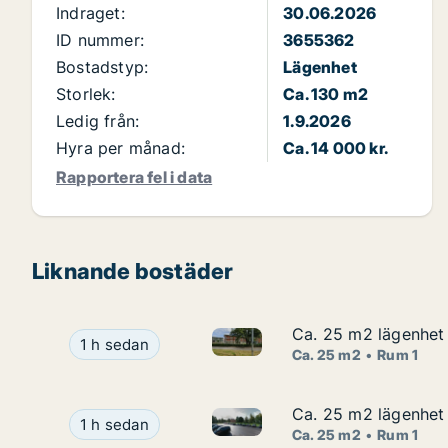
Indraget:
30.06.2026
ID nummer:
3655362
Bostadstyp:
Lägenhet
Storlek:
Ca. 130 m2
Ledig från:
1.9.2026
Hyra per månad:
Ca. 14 000 kr.
Rapportera fel i data
Liknande bostäder
Ca. 25 m2 lägenhet 
Ca. 25 m2 lägenhet 
Ca. 25 m2 lägenhet att hyra i
Ca. 25 m2 lägenhet att hyra i Värnamo, Vallgata
1 h sedan
Ca. 25 m2
Rum 1
Ca. 25 m2 lägenhet 
Ca. 25 m2 lägenhet 
Ca. 25 m2 lägenhet att hyra i
Ca. 25 m2 lägenhet att hyra i Värnamo, Vallgata
1 h sedan
Ca. 25 m2
Rum 1