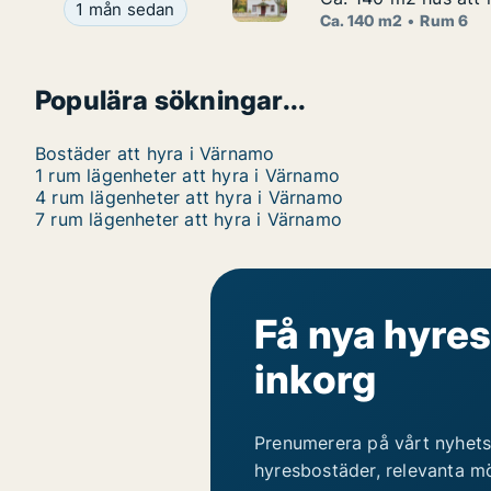
Ca. 140 m2 hus att hyra i Vär
Ca. 140 m2 hus att hyra i Värnamo, Thure Sällber
1 mån sedan
Ca. 140 m2
Rum 6
Populära sökningar...
Bostäder att hyra i Värnamo
1 rum lägenheter att hyra i Värnamo
4 rum lägenheter att hyra i Värnamo
7 rum lägenheter att hyra i Värnamo
Få nya hyres
inkorg
Prenumerera på vårt nyhets
hyresbostäder, relevanta mö