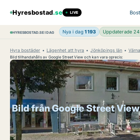
Hyresbostad
.se
Bost
LIVE
Nya i dag
1 193
Uppdaterade 2
HYRESBOSTAD.SE I DAG
Hyra bostäder
Lägenhet att hyra
Jönköpings län
Värn
Bild tillhandahålls av Google Street View och kan vara oprecis:
Bild från Google Street View