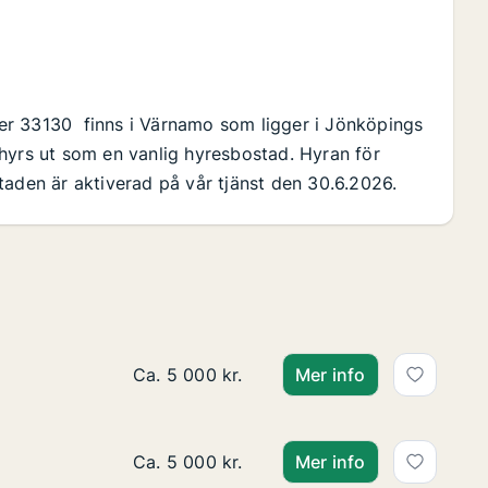
er 33130 finns i Värnamo som ligger i Jönköpings
hyrs ut som en vanlig hyresbostad. Hyran för
taden är aktiverad på vår tjänst den 30.6.2026.
Ca. 25 m2 lägenhet att hyra i Värnamo, V
Ca. 5 000 kr.
Mer info
Ca. 25 m2 lägenhet att hyra i Värnamo, V
Ca. 5 000 kr.
Mer info