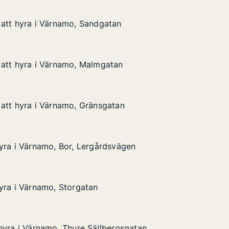
att hyra i Värnamo, Sandgatan
att hyra i Värnamo, Sandgatan
i Värnamo, Sandgatan
an
 att hyra i Värnamo, Malmgatan
 att hyra i Värnamo, Malmgatan
i Värnamo, Malmgatan
an
att hyra i Värnamo, Gränsgatan
att hyra i Värnamo, Gränsgatan
i Värnamo, Gränsgatan
tan
yra i Värnamo, Bor, Lergårdsvägen
yra i Värnamo, Bor, Lergårdsvägen
amo, Bor, Lergårdsvägen
vägen
yra i Värnamo, Storgatan
yra i Värnamo, Storgatan
amo, Storgatan
hyra i Värnamo, Thure Sällbergsgatan
hyra i Värnamo, Thure Sällbergsgatan