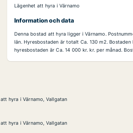
Lägenhet att hyra i Värnamo
Information och data
Denna bostad att hyra ligger i Värnamo. Postnumm
län. Hyresbostaden är totalt Ca. 130 m2. Bostaden 
hyresbostaden är Ca. 14 000 kr. kr. per månad. Bos
att hyra i Värnamo, Vallgatan
att hyra i Värnamo, Vallgatan
 Värnamo, Vallgatan
n
att hyra i Värnamo, Vallgatan
att hyra i Värnamo, Vallgatan
 Värnamo, Vallgatan
n