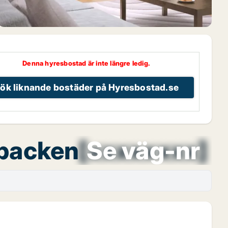
Denna hyresbostad är inte längre ledig.
ök liknande bostäder på Hyresbostad.se
sbacken
[xxxxxxxx]
Se väg-nr