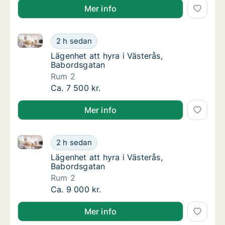
Mer info
Lägenhet att hyra i Västerås, Babordsgatan
Lägenhet att hyra i Västerås, Babordsgatan
2 h sedan
Lägenhet att hyra i Västerås, Babordsgatan
Lägenhet att hyra i Västerås,
Babordsgatan
Rum 2
Lägenhet att hyra i Västerås, Babordsgatan
Ca. 7 500 kr.
Mer info
Lägenhet att hyra i Västerås, Babordsgatan
Lägenhet att hyra i Västerås, Babordsgatan
2 h sedan
Lägenhet att hyra i Västerås, Babordsgatan
Lägenhet att hyra i Västerås,
Babordsgatan
Rum 2
Lägenhet att hyra i Västerås, Babordsgatan
Ca. 9 000 kr.
Mer info