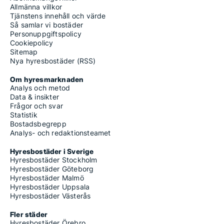
Allmänna villkor
Tjänstens innehåll och värde
Så samlar vi bostäder
Personuppgiftspolicy
Cookiepolicy
Sitemap
Nya hyresbostäder (RSS)
Om hyresmarknaden
Analys och metod
Data & insikter
Frågor och svar
Statistik
Bostadsbegrepp
Analys- och redaktionsteamet
Hyresbostäder i Sverige
Hyresbostäder Stockholm
Hyresbostäder Göteborg
Hyresbostäder Malmö
Hyresbostäder Uppsala
Hyresbostäder Västerås
Fler städer
Hyresbostäder Örebro