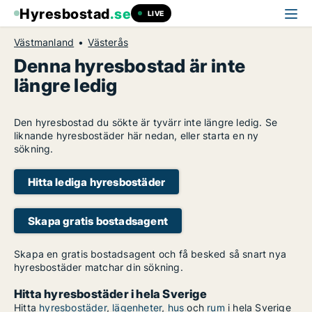
Hyresbostad
.se
LIVE
Västmanland
Västerås
Denna hyresbostad är inte
längre ledig
Den hyresbostad du sökte är tyvärr inte längre ledig. Se
liknande hyresbostäder här nedan, eller starta en ny
sökning.
Hitta lediga hyresbostäder
Skapa gratis bostadsagent
Skapa en gratis bostadsagent och få besked så snart nya
hyresbostäder matchar din sökning.
Hitta hyresbostäder i hela Sverige
Hitta
hyresbostäder
,
lägenheter
,
hus
och
rum
i hela Sverige