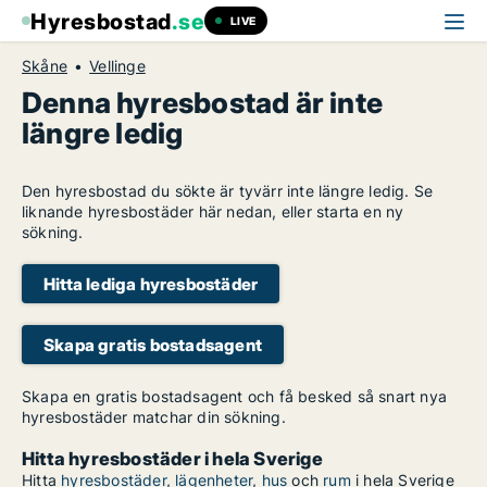
Hyresbostad
.se
LIVE
Skåne
Vellinge
Denna hyresbostad är inte
längre ledig
Den hyresbostad du sökte är tyvärr inte längre ledig. Se
liknande hyresbostäder här nedan, eller starta en ny
sökning.
Hitta lediga hyresbostäder
Skapa gratis bostadsagent
Skapa en gratis bostadsagent och få besked så snart nya
hyresbostäder matchar din sökning.
Hitta hyresbostäder i hela Sverige
Hitta
hyresbostäder
,
lägenheter
,
hus
och
rum
i hela Sverige