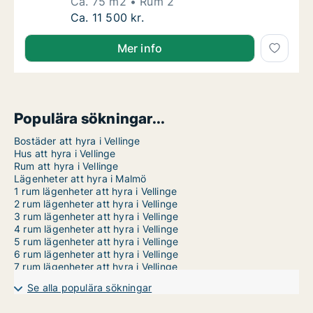
Ca. 75 m2
Rum 2
Ca. 75 m2 lägenhet att hyra i Vellinge, Fals
Ca. 11 500 kr.
Mer info
Populära sökningar...
Bostäder att hyra i Vellinge
Hus att hyra i Vellinge
Rum att hyra i Vellinge
Lägenheter att hyra i Malmö
1 rum lägenheter att hyra i Vellinge
2 rum lägenheter att hyra i Vellinge
3 rum lägenheter att hyra i Vellinge
4 rum lägenheter att hyra i Vellinge
5 rum lägenheter att hyra i Vellinge
6 rum lägenheter att hyra i Vellinge
7 rum lägenheter att hyra i Vellinge
Se alla populära sökningar