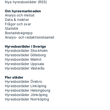
Nya hyresbostäder (RSS)
Om hyresmarknaden
Analys och metod
Data & insikter
Frågor och svar
Statistik
Bostadsbegrepp
Analys- och redaktionsteamet
Hyresbostäder i Sverige
Hyresbostäder Stockholm
Hyresbostäder Göteborg
Hyresbostäder Malmö
Hyresbostäder Uppsala
Hyresbostäder Västerås
Fler städer
Hyresbostäder Örebro
Hyresbostäder Linköping
Hyresbostäder Helsingborg
Hyresbostäder Jönköping
Hyresbostäder Norrköping