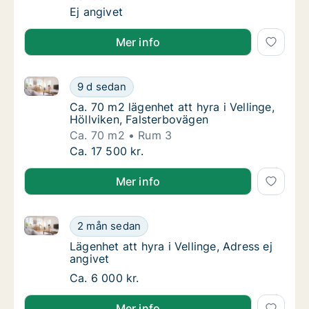
Ca. 60 m2 lägenhet att hyra i Vellinge, Mal
Ej angivet
Mer info
Ca. 70 m2 lägenhet att hyra i Vellinge, Höllviken, Fa
Ca. 70 m2 lägenhet att hyra i Vellinge, Höll
9 d sedan
Ca. 70 m2 lägenhet att hyra i Vellinge, Höll
Ca. 70 m2 lägenhet att hyra i Vellinge,
Höllviken, Falsterbovägen
Ca. 70 m2
Rum 3
Ca. 70 m2 lägenhet att hyra i Vellinge, Höll
Ca. 17 500 kr.
Mer info
Lägenhet att hyra i Vellinge, Adress ej angivet
Lägenhet att hyra i Vellinge, Adress ej angiv
2 mån sedan
Lägenhet att hyra i Vellinge, Adress ej angiv
Lägenhet att hyra i Vellinge, Adress ej
angivet
Lägenhet att hyra i Vellinge, Adress ej angiv
Ca. 6 000 kr.
Mer info