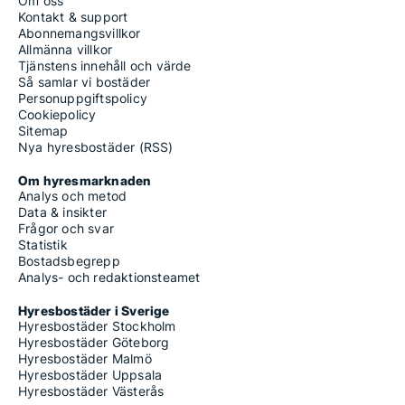
Om oss
Kontakt & support
Abonnemangsvillkor
Allmänna villkor
Tjänstens innehåll och värde
Så samlar vi bostäder
Personuppgiftspolicy
Cookiepolicy
Sitemap
Nya hyresbostäder (RSS)
Om hyresmarknaden
Analys och metod
Data & insikter
Frågor och svar
Statistik
Bostadsbegrepp
Analys- och redaktionsteamet
Hyresbostäder i Sverige
Hyresbostäder Stockholm
Hyresbostäder Göteborg
Hyresbostäder Malmö
Hyresbostäder Uppsala
Hyresbostäder Västerås