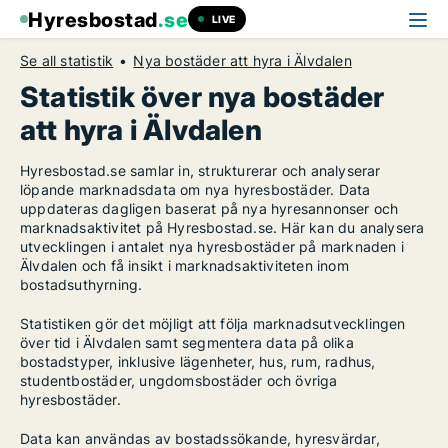
Hyresbostad
.se
LIVE
Se all statistik
Nya bostäder att hyra i Älvdalen
Statistik över nya bostäder
att hyra i Älvdalen
Hyresbostad.se samlar in, strukturerar och analyserar
löpande marknadsdata om nya hyresbostäder. Data
uppdateras dagligen baserat på nya hyresannonser och
marknadsaktivitet på Hyresbostad.se. Här kan du analysera
utvecklingen i antalet nya hyresbostäder på marknaden i
Älvdalen och få insikt i marknadsaktiviteten inom
bostadsuthyrning.
Statistiken gör det möjligt att följa marknadsutvecklingen
över tid i Älvdalen samt segmentera data på olika
bostadstyper, inklusive lägenheter, hus, rum, radhus,
studentbostäder, ungdomsbostäder och övriga
hyresbostäder.
Data kan användas av bostadssökande, hyresvärdar,