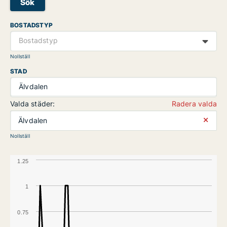
Sök
BOSTADSTYP
Bostadstyp
Nollställ
STAD
Älvdalen
Valda städer:
Radera valda
⨯
Älvdalen
Nollställ
1.25
1
0.75