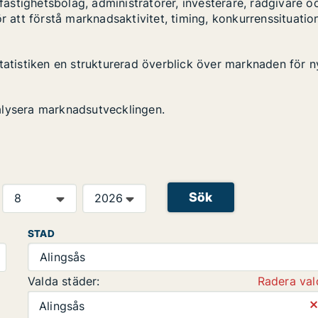
stighetsbolag, administratörer, investerare, rådgivare o
r att förstå marknadsaktivitet, timing, konkurrenssituatio
statistiken en strukturerad överblick över marknaden för n
alysera marknadsutvecklingen.
Sök
STAD
Alingsås
Valda städer:
Radera val
⨯
Alingsås