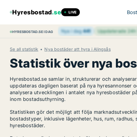
Hyresbostad
.se
Bost
LIVE
Nya i dag
441
Uppdaterade 24
HYRESBOSTAD.SE I DAG
Se all statistik
Nya bostäder att hyra i Alingsås
Statistik över nya bos
Hyresbostad.se samlar in, strukturerar och analyser
uppdateras dagligen baserat på nya hyresannonser o
analysera utvecklingen i antalet nya hyresbostäder på
inom bostadsuthyrning.
Statistiken gör det möjligt att följa marknadsutveckl
bostadstyper, inklusive lägenheter, hus, rum, radhu
hyresbostäder.