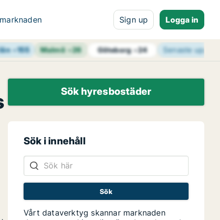
 marknaden
Sign up
Logga in
län
+
155
Malmö
+
26
Senaste uppdat
Göteborg
+
24
Sök hyresbostäder
s
Sök i innehåll
Vårt dataverktyg skannar marknaden