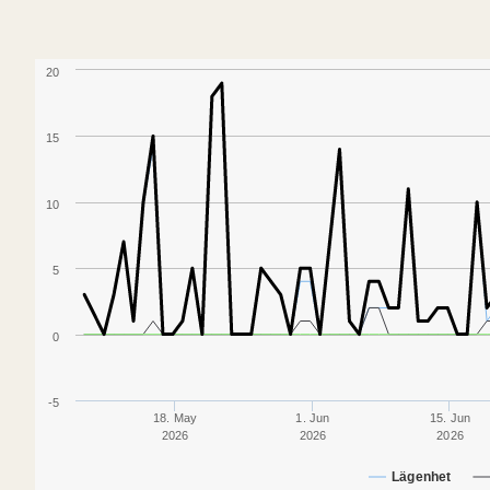
20
15
10
5
0
-5
18. May
1. Jun
15. Jun
2026
2026
2026
Lägenhet