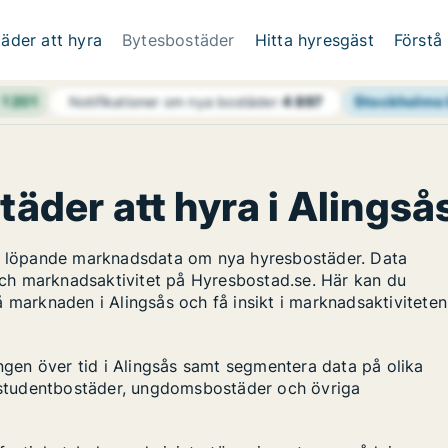
äder att hyra
Bytesbostäder
Hitta hyresgäst
Förstå
h
1 201
Stockholms 
Notifikationer om nya bostäder
4 897
täder att hyra i Alingså
ar löpande marknadsdata om nya hyresbostäder. Data
ch marknadsaktivitet på Hyresbostad.se. Här kan du
 marknaden i Alingsås och få insikt i marknadsaktiviteten
ingen över tid i Alingsås samt segmentera data på olika
s, studentbostäder, ungdomsbostäder och övriga