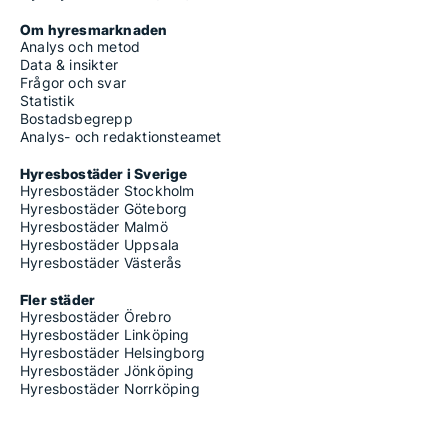
Om hyresmarknaden
Analys och metod
Data & insikter
Frågor och svar
Statistik
Bostadsbegrepp
Analys- och redaktionsteamet
Hyresbostäder i Sverige
Hyresbostäder Stockholm
Hyresbostäder Göteborg
Hyresbostäder Malmö
Hyresbostäder Uppsala
Hyresbostäder Västerås
Fler städer
Hyresbostäder Örebro
Hyresbostäder Linköping
Hyresbostäder Helsingborg
Hyresbostäder Jönköping
Hyresbostäder Norrköping