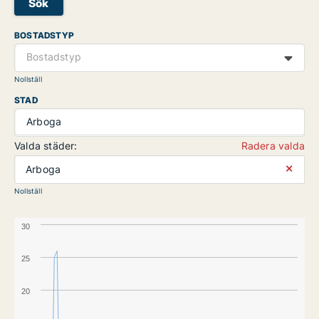
Sök
BOSTADSTYP
Bostadstyp
Nollställ
STAD
Arboga
Valda städer:
Radera valda
⨯
Arboga
Nollställ
30
25
20