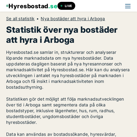
Hyresbostad
.se
LIVE
Se all statistik
Nya bostäder att hyra i Arboga
Statistik över nya bostäder
att hyra i Arboga
Hyresbostad.se samlar in, strukturerar och analyserar
löpande marknadsdata om nya hyresbostäder. Data
uppdateras dagligen baserat på nya hyresannonser och
marknadsaktivitet på Hyresbostad.se. Här kan du analysera
utvecklingen i antalet nya hyresbostäder på marknaden i
Arboga och få insikt i marknadsaktiviteten inom
bostadsuthyrning.
Statistiken gör det möjligt att följa marknadsutvecklingen
över tid i Arboga samt segmentera data på olika
bostadstyper, inklusive lägenheter, hus, rum, radhus,
studentbostäder, ungdomsbostäder och övriga
hyresbostäder.
Data kan användas av bostadssökande, hyresvärdar,