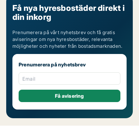
Få nya hyresbostäder direkt i
din inkorg
Prenumerera på vårt nyhetsbrev och få gratis
aviseringar om nya hyresbostäder, relevanta
möjligheter och nyheter från bostadsmarknaden.
Prenumerera på nyhetsbrev
Email