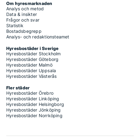
Om hyresmarknaden
Analys och metod
Data & insikter
Frågor och svar
Statistik
Bostadsbegrepp
Analys- och redaktionsteamet
Hyresbostäder i Sverige
Hyresbostäder Stockholm
Hyresbostäder Göteborg
Hyresbostäder Malmö
Hyresbostäder Uppsala
Hyresbostäder Västerås
Fler städer
Hyresbostäder Örebro
Hyresbostäder Linköping
Hyresbostäder Helsingborg
Hyresbostäder Jönköping
Hyresbostäder Norrköping