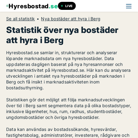
Hyresbostad
.se
LIVE
Se all statistik
Nya bostäder att hyra i Berg
Statistik över nya bostäder
att hyra i Berg
Hyresbostad.se samlar in, strukturerar och analyserar
löpande marknadsdata om nya hyresbostäder. Data
uppdateras dagligen baserat på nya hyresannonser och
marknadsaktivitet på Hyresbostad.se. Här kan du analysera
utvecklingen i antalet nya hyresbostäder på marknaden i
Berg och få insikt i marknadsaktiviteten inom
bostadsuthyrning.
Statistiken gör det möjligt att följa marknadsutvecklingen
över tid i Berg samt segmentera data på olika bostadstyper,
inklusive lägenheter, hus, rum, radhus, studentbostäder,
ungdomsbostäder och övriga hyresbostäder.
Data kan användas av bostadssökande, hyresvärdar,
fastighetsbolag, administratörer, investerare, rådgivare och