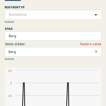
BOSTADSTYP
Bostadstyp
Nollställ
STAD
Berg
Valda städer:
Radera valda
⨯
Berg
Nollställ
2.5
2
1.5