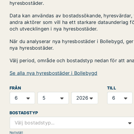
hyresbostäder.
Data kan användas av bostadssökande, hyresvärdar, fa
andra aktörer som vill ha ett starkare dataunderlag fö
och utvecklingen i nya hyresbostäder.
När du analyserar nya hyresbostäder i Bollebygd, ger
nya hyresbostäder.
Välj period, område och bostadstyp nedan för att an
Se alla nya hyresbostäder i Bollebygd
FRÅN
TILL
BOSTADSTYP
Välj bostadstyp...
Nollställ