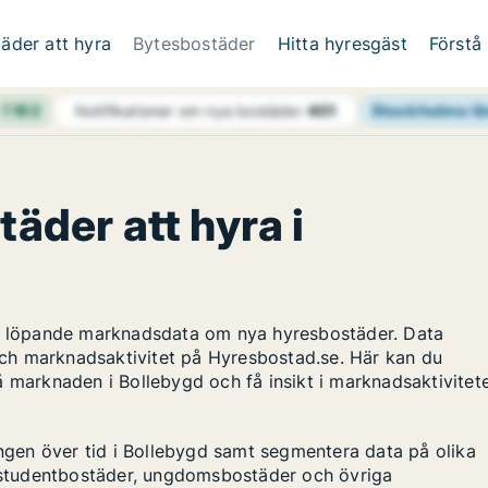
äder att hyra
Bytesbostäder
Hitta hyresgäst
Förstå
h
1 162
Stockholms lä
Notifikationer om nya bostäder
401
täder att hyra i
ar löpande marknadsdata om nya hyresbostäder. Data
ch marknadsaktivitet på Hyresbostad.se. Här kan du
å marknaden i Bollebygd och få insikt i marknadsaktivitet
ingen över tid i Bollebygd samt segmentera data på olika
s, studentbostäder, ungdomsbostäder och övriga