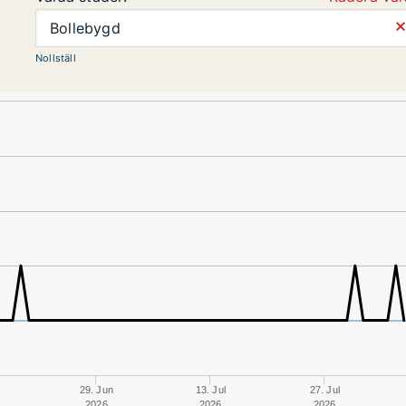
⨯
Bollebygd
Nollställ
29. Jun
13. Jul
27. Jul
2026
2026
2026