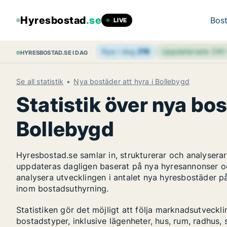
Hyresbostad
.se
Bost
LIVE
Nya i dag
216
Uppdaterade 24
HYRESBOSTAD.SE I DAG
Se all statistik
Nya bostäder att hyra i Bollebygd
Statistik över nya bos
Bollebygd
Hyresbostad.se samlar in, strukturerar och analyser
uppdateras dagligen baserat på nya hyresannonser o
analysera utvecklingen i antalet nya hyresbostäder p
inom bostadsuthyrning.
Statistiken gör det möjligt att följa marknadsutveckl
bostadstyper, inklusive lägenheter, hus, rum, radhu