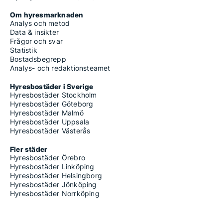
Om hyresmarknaden
Analys och metod
Data & insikter
Frågor och svar
Statistik
Bostadsbegrepp
Analys- och redaktionsteamet
Hyresbostäder i Sverige
Hyresbostäder Stockholm
Hyresbostäder Göteborg
Hyresbostäder Malmö
Hyresbostäder Uppsala
Hyresbostäder Västerås
Fler städer
Hyresbostäder Örebro
Hyresbostäder Linköping
Hyresbostäder Helsingborg
Hyresbostäder Jönköping
Hyresbostäder Norrköping