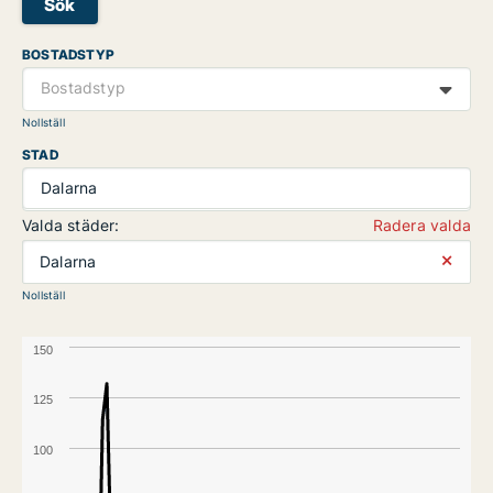
Sök
BOSTADSTYP
Bostadstyp
Nollställ
STAD
Dalarna
Valda städer:
Radera valda
⨯
Dalarna
Nollställ
150
125
100