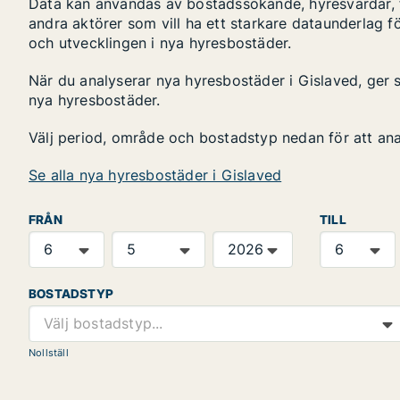
Data kan användas av bostadssökande, hyresvärdar, fa
andra aktörer som vill ha ett starkare dataunderlag fö
och utvecklingen i nya hyresbostäder.
När du analyserar nya hyresbostäder i Gislaved, ger 
nya hyresbostäder.
Välj period, område och bostadstyp nedan för att an
Se alla nya hyresbostäder i Gislaved
FRÅN
TILL
BOSTADSTYP
Välj bostadstyp...
Nollställ