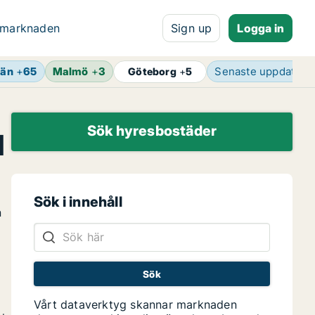
 marknaden
Sign up
Logga in
län
+
65
Malmö
+
3
Senaste uppdateri
Göteborg
+
5
Sök hyresbostäder
d
Sök i innehåll
n
Vårt dataverktyg skannar marknaden