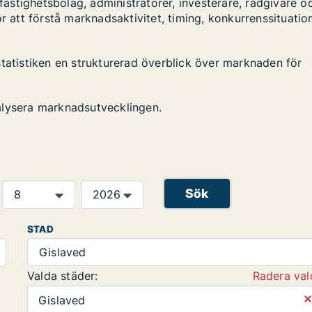
stighetsbolag, administratörer, investerare, rådgivare o
r att förstå marknadsaktivitet, timing, konkurrenssituatio
statistiken en strukturerad överblick över marknaden för
alysera marknadsutvecklingen.
Sök
STAD
Gislaved
Valda städer:
Radera val
⨯
Gislaved