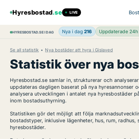
Hyresbostad
.se
Bost
LIVE
Nya i dag
216
Uppdaterade 24
HYRESBOSTAD.SE I DAG
Se all statistik
Nya bostäder att hyra i Gislaved
Statistik över nya bos
Hyresbostad.se samlar in, strukturerar och analyser
uppdateras dagligen baserat på nya hyresannonser o
analysera utvecklingen i antalet nya hyresbostäder p
inom bostadsuthyrning.
Statistiken gör det möjligt att följa marknadsutveckl
bostadstyper, inklusive lägenheter, hus, rum, radhu
hyresbostäder.