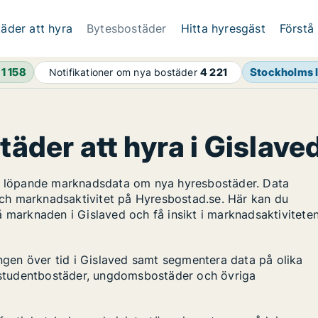
äder att hyra
Bytesbostäder
Hitta hyresgäst
Förstå
h
1 158
Stockholms 
Notifikationer om nya bostäder
4 221
täder att hyra i Gislave
ar löpande marknadsdata om nya hyresbostäder. Data
ch marknadsaktivitet på Hyresbostad.se. Här kan du
å marknaden i Gislaved och få insikt i marknadsaktivitete
ingen över tid i Gislaved samt segmentera data på olika
s, studentbostäder, ungdomsbostäder och övriga