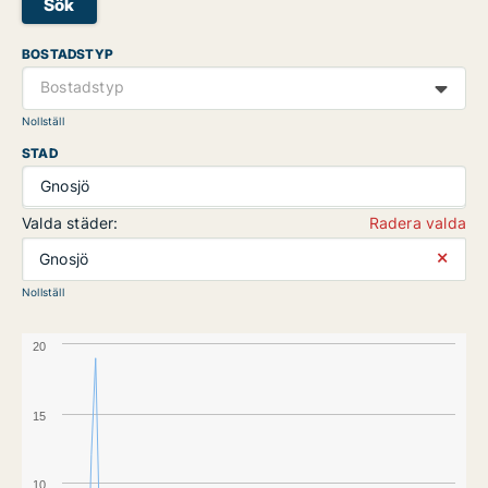
Sök
BOSTADSTYP
Bostadstyp
Nollställ
STAD
Gnosjö
Valda städer:
Radera valda
⨯
Gnosjö
Nollställ
20
15
10