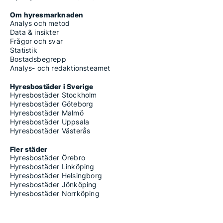
Om hyresmarknaden
Analys och metod
Data & insikter
Frågor och svar
Statistik
Bostadsbegrepp
Analys- och redaktionsteamet
Hyresbostäder i Sverige
Hyresbostäder Stockholm
Hyresbostäder Göteborg
Hyresbostäder Malmö
Hyresbostäder Uppsala
Hyresbostäder Västerås
Fler städer
Hyresbostäder Örebro
Hyresbostäder Linköping
Hyresbostäder Helsingborg
Hyresbostäder Jönköping
Hyresbostäder Norrköping