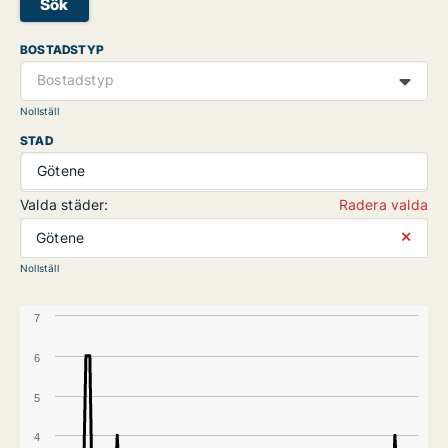
Sök
BOSTADSTYP
Bostadstyp
Nollställ
STAD
Götene
Valda städer:
Radera valda
⨯
Götene
Nollställ
7
6
5
4