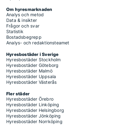
Om hyresmarknaden
Analys och metod
Data & insikter
Frågor och svar
Statistik
Bostadsbegrepp
Analys- och redaktionsteamet
Hyresbostäder i Sverige
Hyresbostäder Stockholm
Hyresbostäder Göteborg
Hyresbostäder Malmö
Hyresbostäder Uppsala
Hyresbostäder Västerås
Fler städer
Hyresbostäder Örebro
Hyresbostäder Linköping
Hyresbostäder Helsingborg
Hyresbostäder Jönköping
Hyresbostäder Norrköping