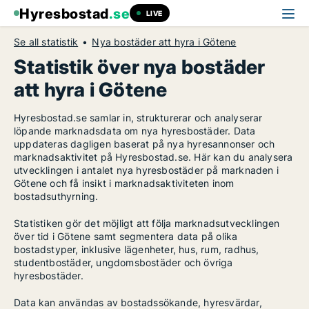
Hyresbostad
.se
LIVE
Se all statistik
Nya bostäder att hyra i Götene
Statistik över nya bostäder
att hyra i Götene
Hyresbostad.se samlar in, strukturerar och analyserar
löpande marknadsdata om nya hyresbostäder. Data
uppdateras dagligen baserat på nya hyresannonser och
marknadsaktivitet på Hyresbostad.se. Här kan du analysera
utvecklingen i antalet nya hyresbostäder på marknaden i
Götene och få insikt i marknadsaktiviteten inom
bostadsuthyrning.
Statistiken gör det möjligt att följa marknadsutvecklingen
över tid i Götene samt segmentera data på olika
bostadstyper, inklusive lägenheter, hus, rum, radhus,
studentbostäder, ungdomsbostäder och övriga
hyresbostäder.
Data kan användas av bostadssökande, hyresvärdar,