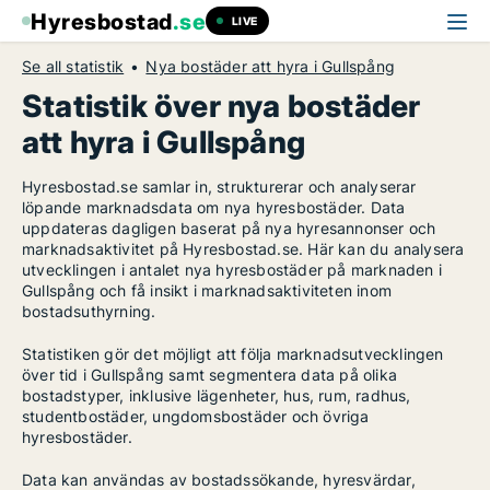
Hyresbostad
.se
LIVE
Se all statistik
Nya bostäder att hyra i Gullspång
Statistik över nya bostäder
att hyra i Gullspång
Hyresbostad.se samlar in, strukturerar och analyserar
löpande marknadsdata om nya hyresbostäder. Data
uppdateras dagligen baserat på nya hyresannonser och
marknadsaktivitet på Hyresbostad.se. Här kan du analysera
utvecklingen i antalet nya hyresbostäder på marknaden i
Gullspång och få insikt i marknadsaktiviteten inom
bostadsuthyrning.
Statistiken gör det möjligt att följa marknadsutvecklingen
över tid i Gullspång samt segmentera data på olika
bostadstyper, inklusive lägenheter, hus, rum, radhus,
studentbostäder, ungdomsbostäder och övriga
hyresbostäder.
Data kan användas av bostadssökande, hyresvärdar,