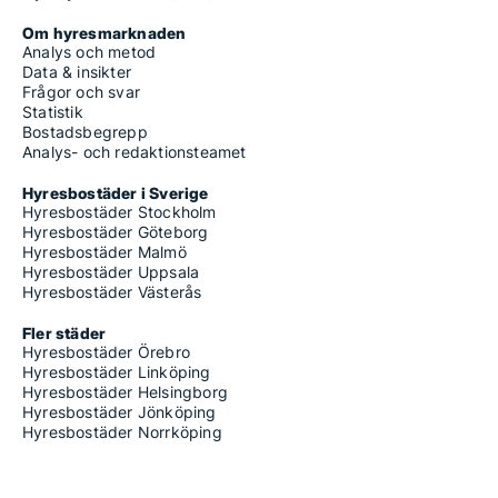
Om hyresmarknaden
Analys och metod
Data & insikter
Frågor och svar
Statistik
Bostadsbegrepp
Analys- och redaktionsteamet
Hyresbostäder i Sverige
Hyresbostäder Stockholm
Hyresbostäder Göteborg
Hyresbostäder Malmö
Hyresbostäder Uppsala
Hyresbostäder Västerås
Fler städer
Hyresbostäder Örebro
Hyresbostäder Linköping
Hyresbostäder Helsingborg
Hyresbostäder Jönköping
Hyresbostäder Norrköping