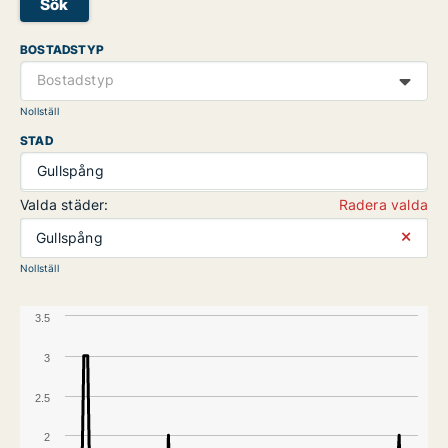
Sök
BOSTADSTYP
Bostadstyp
Nollställ
STAD
Gullspång
Valda städer:
Radera valda
⨯
Gullspång
Nollställ
3.5
3
2.5
2