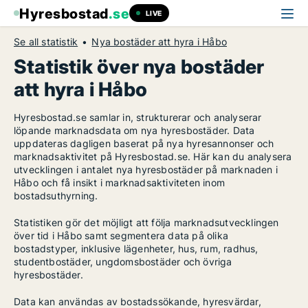
Hyresbostad
.se
LIVE
Se all statistik
Nya bostäder att hyra i Håbo
Statistik över nya bostäder
att hyra i Håbo
Hyresbostad.se samlar in, strukturerar och analyserar
löpande marknadsdata om nya hyresbostäder. Data
uppdateras dagligen baserat på nya hyresannonser och
marknadsaktivitet på Hyresbostad.se. Här kan du analysera
utvecklingen i antalet nya hyresbostäder på marknaden i
Håbo och få insikt i marknadsaktiviteten inom
bostadsuthyrning.
Statistiken gör det möjligt att följa marknadsutvecklingen
över tid i Håbo samt segmentera data på olika
bostadstyper, inklusive lägenheter, hus, rum, radhus,
studentbostäder, ungdomsbostäder och övriga
hyresbostäder.
Data kan användas av bostadssökande, hyresvärdar,