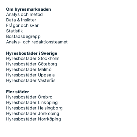
Om hyresmarknaden
Analys och metod
Data & insikter
Frågor och svar
Statistik
Bostadsbegrepp
Analys- och redaktionsteamet
Hyresbostäder i Sverige
Hyresbostäder Stockholm
Hyresbostäder Göteborg
Hyresbostäder Malmö
Hyresbostäder Uppsala
Hyresbostäder Västerås
Fler städer
Hyresbostäder Örebro
Hyresbostäder Linköping
Hyresbostäder Helsingborg
Hyresbostäder Jönköping
Hyresbostäder Norrköping