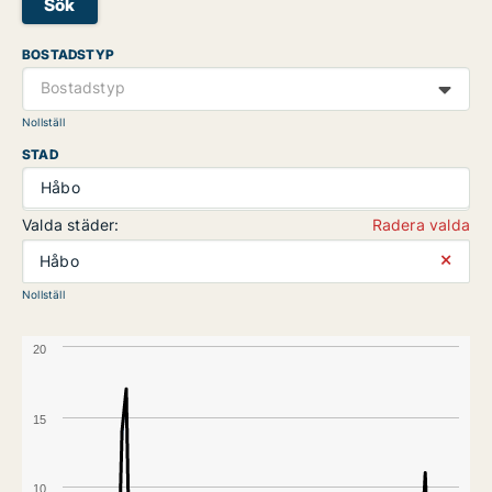
Sök
BOSTADSTYP
Bostadstyp
Nollställ
STAD
Håbo
Valda städer:
Radera valda
⨯
Håbo
Nollställ
20
15
10