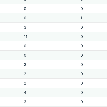
0
0
0
1
3
0
11
0
0
0
0
0
3
0
2
0
2
0
4
0
3
0