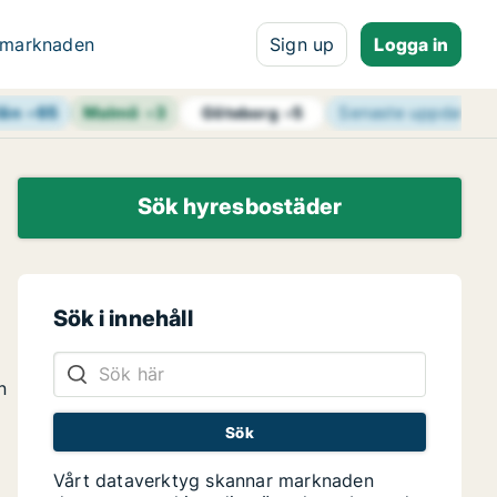
 marknaden
Sign up
Logga in
län
+
65
Malmö
+
3
Senaste uppdateri
Göteborg
+
5
Sök hyresbostäder
Sök i innehåll
n
Vårt dataverktyg skannar marknaden