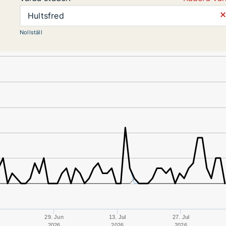
⨯
Hultsfred
Nollställ
n
29. Jun
13. Jul
27. Jul
2026
2026
2026