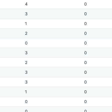
4
0
3
0
1
0
2
0
0
0
3
0
2
0
3
0
3
0
1
0
0
0
0
0