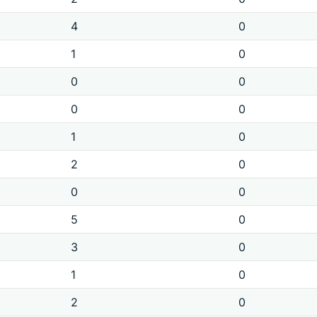
4
0
1
0
0
0
0
0
1
0
2
0
0
0
5
0
3
0
1
0
2
0