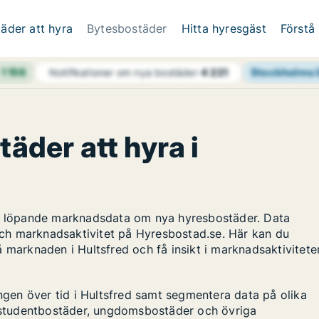
äder att hyra
Bytesbostäder
Hitta hyresgäst
Förstå
h
1 156
Stockholms 
Notifikationer om nya bostäder
4 221
täder att hyra i
ar löpande marknadsdata om nya hyresbostäder. Data
ch marknadsaktivitet på Hyresbostad.se. Här kan du
 marknaden i Hultsfred och få insikt i marknadsaktivitete
ingen över tid i Hultsfred samt segmentera data på olika
s, studentbostäder, ungdomsbostäder och övriga