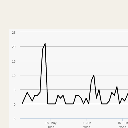
25
20
15
10
5
0
-5
18. May
1. Jun
15. Ju
2026
2026
2026