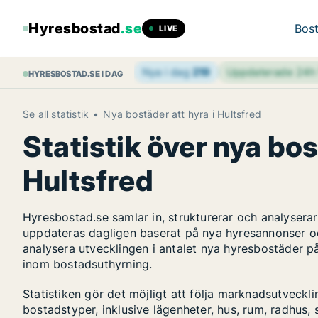
Hyresbostad
.se
Bost
LIVE
Nya i dag
219
Uppdaterade 24
HYRESBOSTAD.SE I DAG
Se all statistik
Nya bostäder att hyra i Hultsfred
Statistik över nya bos
Hultsfred
Hyresbostad.se samlar in, strukturerar och analyser
uppdateras dagligen baserat på nya hyresannonser o
analysera utvecklingen i antalet nya hyresbostäder på
inom bostadsuthyrning.
Statistiken gör det möjligt att följa marknadsutveckl
bostadstyper, inklusive lägenheter, hus, rum, radhu