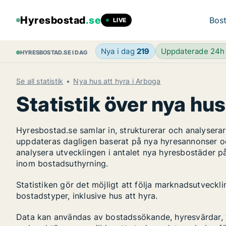
Hyresbostad
.se
Bost
LIVE
Nya i dag
219
Uppdaterade 24
HYRESBOSTAD.SE I DAG
Se all statistik
Nya hus att hyra i Arboga
Statistik över nya hus
Hyresbostad.se samlar in, strukturerar och analyser
uppdateras dagligen baserat på nya hyresannonser o
analysera utvecklingen i antalet nya hyresbostäder p
inom bostadsuthyrning.
Statistiken gör det möjligt att följa marknadsutveck
bostadstyper, inklusive hus att hyra.
Data kan användas av bostadssökande, hyresvärdar, fa