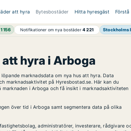
äder att hyra
Bytesbostäder
Hitta hyresgäst
Förstå
h
1 156
Stockholms 
Notifikationer om nya bostäder
4 221
 att hyra i Arboga
ar löpande marknadsdata om nya hus att hyra. Data
ch marknadsaktivitet på Hyresbostad.se. Här kan du
å marknaden i Arboga och få insikt i marknadsaktiviteten
lingen över tid i Arboga samt segmentera data på olika
stighetsbolag, administratörer, investerare, rådgivare o