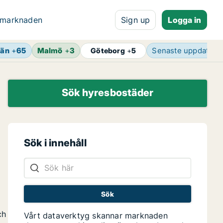
 marknaden
Sign up
Logga in
län
+
65
Malmö
+
3
Senaste uppdateri
Göteborg
+
5
Sök hyresbostäder
Sök i innehåll
ch
Vårt dataverktyg skannar marknaden