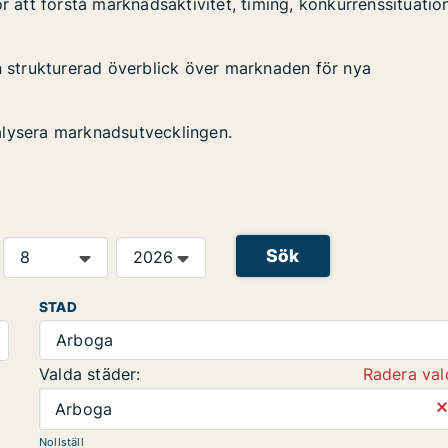
r att förstå marknadsaktivitet, timing, konkurrenssituatio
en strukturerad överblick över marknaden för nya
alysera marknadsutvecklingen.
Sök
STAD
Arboga
Valda städer:
Radera val
⨯
Arboga
Nollställ