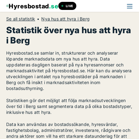
Hyresbostad
.se
LIVE
Se all statistik
Nya hus att hyra i Berg
Statistik över nya hus att hyra
i Berg
Hyresbostad.se samlar in, strukturerar och analyserar
löpande marknadsdata om nya hus att hyra. Data
uppdateras dagligen baserat på nya hyresannonser och
marknadsaktivitet på Hyresbostad.se. Här kan du analysera
utvecklingen i antalet nya hyresbostäder på marknaden i
Berg och få insikt i marknadsaktiviteten inom
bostadsuthyrning.
Statistiken gör det möjligt att följa marknadsutvecklingen
över tid i Berg samt segmentera data på olika bostadstyper,
inklusive hus att hyra.
Data kan användas av bostadssökande, hyresvärdar,
fastighetsbolag, administratörer, investerare, rådgivare och
andra aktörer som vill ha ett starkare dataunderlag för att