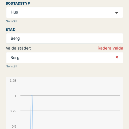
BOSTADSTYP
Hus
Nollställ
STAD
Berg
Valda städer:
Radera valda
⨯
Berg
Nollställ
1.25
1
0.75
0.5