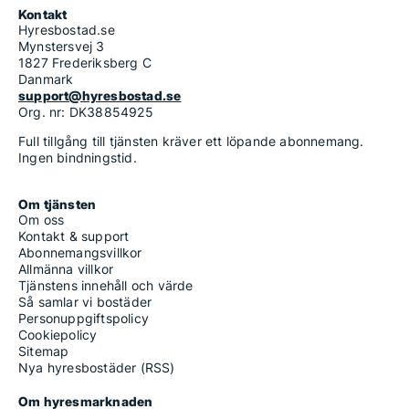
Kontakt
Hyresbostad.se
Mynstersvej 3
1827 Frederiksberg C
Danmark
support@hyresbostad.se
Org. nr: DK38854925
Full tillgång till tjänsten kräver ett löpande abonnemang.
Ingen bindningstid.
Om tjänsten
Om oss
Kontakt & support
Abonnemangsvillkor
Allmänna villkor
Tjänstens innehåll och värde
Så samlar vi bostäder
Personuppgiftspolicy
Cookiepolicy
Sitemap
Nya hyresbostäder (RSS)
Om hyresmarknaden