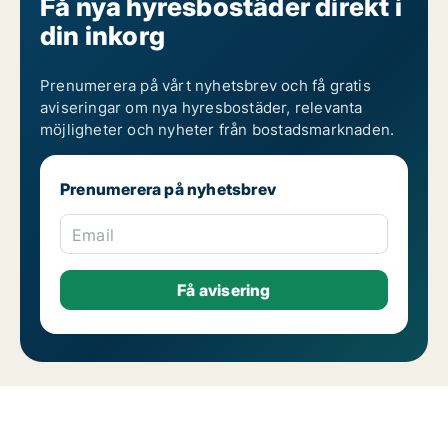
Få nya hyresbostäder direkt i
din inkorg
Prenumerera på vårt nyhetsbrev och få gratis
aviseringar om nya hyresbostäder, relevanta
möjligheter och nyheter från bostadsmarknaden.
Prenumerera på nyhetsbrev
Email