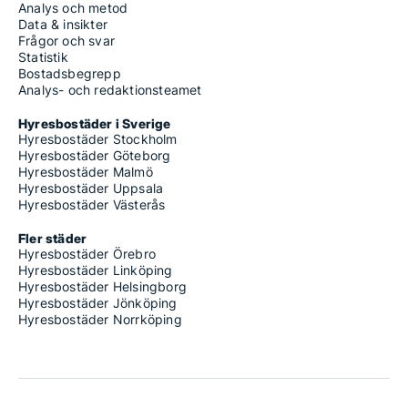
Analys och metod
Data & insikter
Frågor och svar
Statistik
Bostadsbegrepp
Analys- och redaktionsteamet
Hyresbostäder i Sverige
Hyresbostäder Stockholm
Hyresbostäder Göteborg
Hyresbostäder Malmö
Hyresbostäder Uppsala
Hyresbostäder Västerås
Fler städer
Hyresbostäder Örebro
Hyresbostäder Linköping
Hyresbostäder Helsingborg
Hyresbostäder Jönköping
Hyresbostäder Norrköping