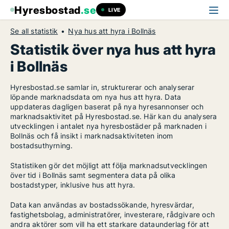
Hyresbostad
.se
LIVE
Se all statistik
Nya hus att hyra i Bollnäs
Statistik över nya hus att hyra
i Bollnäs
Hyresbostad.se samlar in, strukturerar och analyserar
löpande marknadsdata om nya hus att hyra. Data
uppdateras dagligen baserat på nya hyresannonser och
marknadsaktivitet på Hyresbostad.se. Här kan du analysera
utvecklingen i antalet nya hyresbostäder på marknaden i
Bollnäs och få insikt i marknadsaktiviteten inom
bostadsuthyrning.
Statistiken gör det möjligt att följa marknadsutvecklingen
över tid i Bollnäs samt segmentera data på olika
bostadstyper, inklusive hus att hyra.
Data kan användas av bostadssökande, hyresvärdar,
fastighetsbolag, administratörer, investerare, rådgivare och
andra aktörer som vill ha ett starkare dataunderlag för att