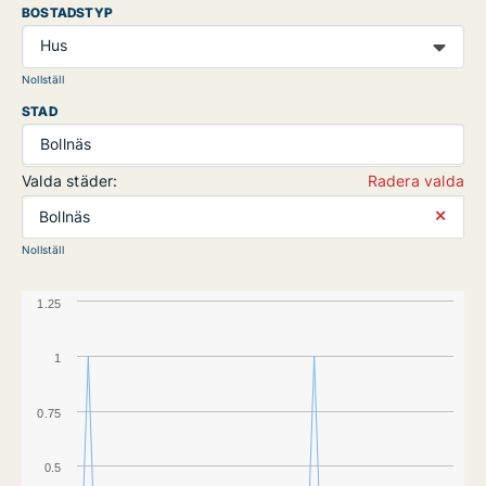
BOSTADSTYP
Hus
Nollställ
STAD
Bollnäs
Valda städer:
Radera valda
⨯
Bollnäs
Nollställ
1.25
1
0.75
0.5