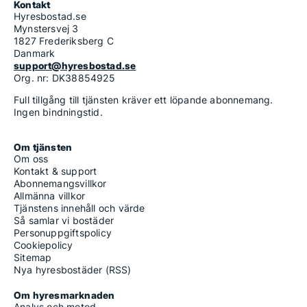
Kontakt
Hyresbostad.se
Mynstersvej 3
1827 Frederiksberg C
Danmark
support@hyresbostad.se
Org. nr: DK38854925
Full tillgång till tjänsten kräver ett löpande abonnemang.
Ingen bindningstid.
Om tjänsten
Om oss
Kontakt & support
Abonnemangsvillkor
Allmänna villkor
Tjänstens innehåll och värde
Så samlar vi bostäder
Personuppgiftspolicy
Cookiepolicy
Sitemap
Nya hyresbostäder (RSS)
Om hyresmarknaden
Analys och metod