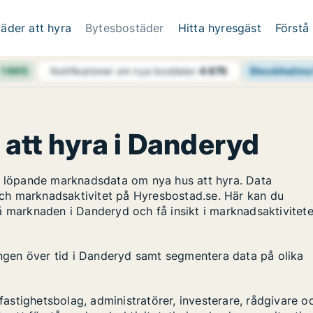
äder att hyra
Bytesbostäder
Hitta hyresgäst
Förstå
h
1 665
Stockholms 
Notifikationer om nya bostäder
4 675
 att hyra i Danderyd
ar löpande marknadsdata om nya hus att hyra. Data
ch marknadsaktivitet på Hyresbostad.se. Här kan du
å marknaden i Danderyd och få insikt i marknadsaktivitet
lingen över tid i Danderyd samt segmentera data på olika
stighetsbolag, administratörer, investerare, rådgivare o