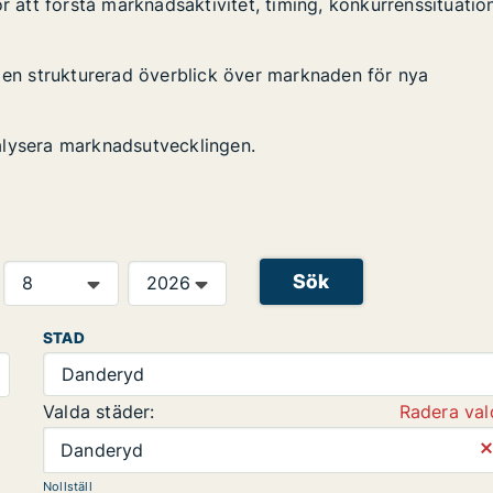
r att förstå marknadsaktivitet, timing, konkurrenssituatio
n en strukturerad överblick över marknaden för nya
alysera marknadsutvecklingen.
Sök
STAD
Danderyd
Valda städer:
Radera val
⨯
Danderyd
Nollställ