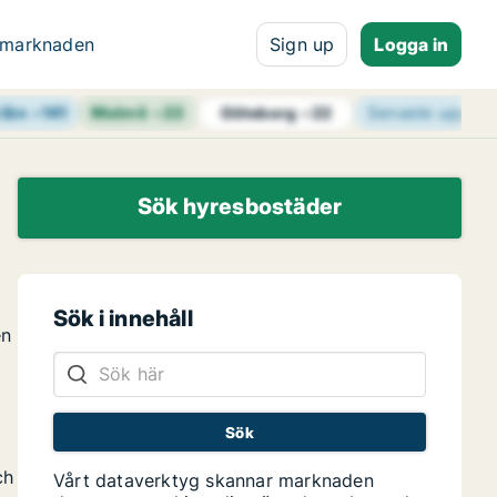
 marknaden
Sign up
Logga in
län
+
141
Malmö
+
23
Senaste uppdat
Göteborg
+
22
Sök hyresbostäder
Sök i innehåll
en
ch
Vårt dataverktyg skannar marknaden