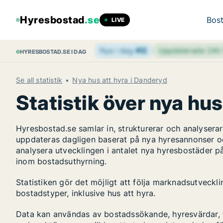
Hyresbostad
.se
Bost
LIVE
Nya i dag
412
Uppdaterade 24
HYRESBOSTAD.SE I DAG
Se all statistik
Nya hus att hyra i Danderyd
Statistik över nya hus
Hyresbostad.se samlar in, strukturerar och analyser
uppdateras dagligen baserat på nya hyresannonser o
analysera utvecklingen i antalet nya hyresbostäder p
inom bostadsuthyrning.
Statistiken gör det möjligt att följa marknadsutveck
bostadstyper, inklusive hus att hyra.
Data kan användas av bostadssökande, hyresvärdar, fa