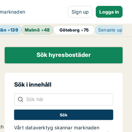
 marknaden
Sign up
Logga in
län
+
139
Malmö
+
48
Senaste uppda
Göteborg
+
75
Sök hyresbostäder
Sök i innehåll
ch
Vårt dataverktyg skannar marknaden