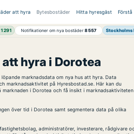
äder att hyra
Bytesbostäder
Hitta hyresgäst
Förstå
h
1 291
Stockholms 
Notifikationer om nya bostäder
8 557
 att hyra i Dorotea
ar löpande marknadsdata om nya hus att hyra. Data
ch marknadsaktivitet på Hyresbostad.se. Här kan du
å marknaden i Dorotea och få insikt i marknadsaktiviteten
ingen över tid i Dorotea samt segmentera data på olika
stighetsbolag, administratörer, investerare, rådgivare o