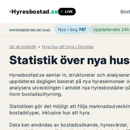
Hyresbostad
.se
Bost
LIVE
Nya i dag
747
Uppdaterade 24
HYRESBOSTAD.SE I DAG
Se all statistik
Nya hus att hyra i Dorotea
Statistik över nya hus
Hyresbostad.se samlar in, strukturerar och analyser
uppdateras dagligen baserat på nya hyresannonser o
analysera utvecklingen i antalet nya hyresbostäder p
inom bostadsuthyrning.
Statistiken gör det möjligt att följa marknadsutveckl
bostadstyper, inklusive hus att hyra.
Data kan användas av bostadssökande, hyresvärdar, fa