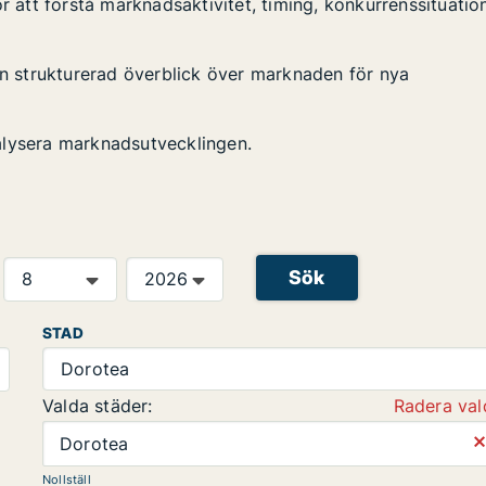
r att förstå marknadsaktivitet, timing, konkurrenssituatio
 en strukturerad överblick över marknaden för nya
alysera marknadsutvecklingen.
Sök
STAD
Dorotea
Valda städer:
Radera val
⨯
Dorotea
Nollställ