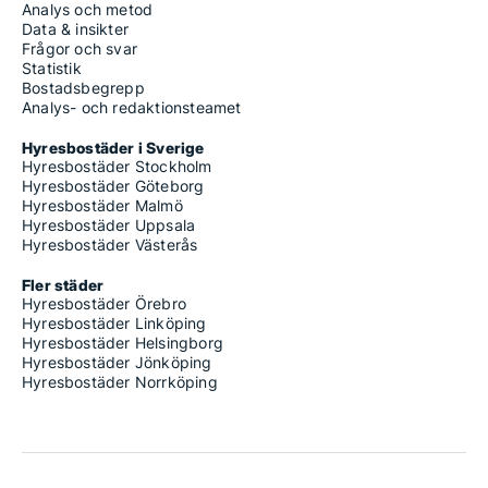
Analys och metod
Data & insikter
Frågor och svar
Statistik
Bostadsbegrepp
Analys- och redaktionsteamet
Hyresbostäder i Sverige
Hyresbostäder Stockholm
Hyresbostäder Göteborg
Hyresbostäder Malmö
Hyresbostäder Uppsala
Hyresbostäder Västerås
Fler städer
Hyresbostäder Örebro
Hyresbostäder Linköping
Hyresbostäder Helsingborg
Hyresbostäder Jönköping
Hyresbostäder Norrköping