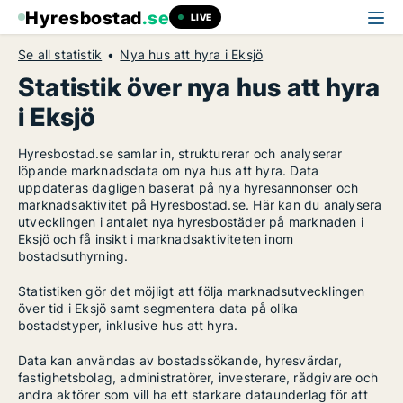
Hyresbostad
.se
LIVE
Se all statistik
Nya hus att hyra i Eksjö
Statistik över nya hus att hyra
i Eksjö
Hyresbostad.se samlar in, strukturerar och analyserar
löpande marknadsdata om nya hus att hyra. Data
uppdateras dagligen baserat på nya hyresannonser och
marknadsaktivitet på Hyresbostad.se. Här kan du analysera
utvecklingen i antalet nya hyresbostäder på marknaden i
Eksjö och få insikt i marknadsaktiviteten inom
bostadsuthyrning.
Statistiken gör det möjligt att följa marknadsutvecklingen
över tid i Eksjö samt segmentera data på olika
bostadstyper, inklusive hus att hyra.
Data kan användas av bostadssökande, hyresvärdar,
fastighetsbolag, administratörer, investerare, rådgivare och
andra aktörer som vill ha ett starkare dataunderlag för att