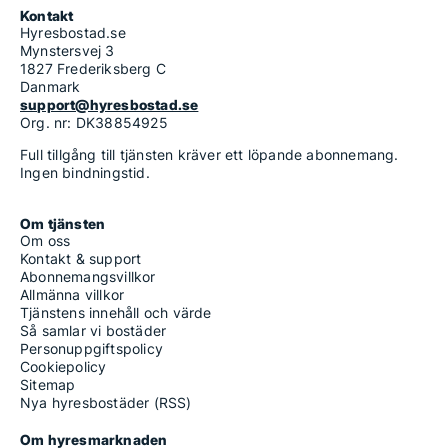
Kontakt
Hyresbostad.se
Mynstersvej 3
1827 Frederiksberg C
Danmark
support@hyresbostad.se
Org. nr: DK38854925
Full tillgång till tjänsten kräver ett löpande abonnemang.
Ingen bindningstid.
Om tjänsten
Om oss
Kontakt & support
Abonnemangsvillkor
Allmänna villkor
Tjänstens innehåll och värde
Så samlar vi bostäder
Personuppgiftspolicy
Cookiepolicy
Sitemap
Nya hyresbostäder (RSS)
Om hyresmarknaden