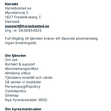
Kontakt
Hyresbostad.se
Mynstersvej 3
1827 Frederiksberg C
Danmark
support@hyresbostad.se
Org. nr: DK38854925
Full tillgång till tjänsten kräver ett löpande abonnemang.
Ingen bindningstid.
Om tjänsten
Om oss
Kontakt & support
Abonnemangsvillkor
Allmänna villkor
Tjänstens innehåll och värde
Så samlar vi bostäder
Personuppgiftspolicy
Cookiepolicy
Sitemap
Nya hyresbostäder (RSS)
Om hyresmarknaden