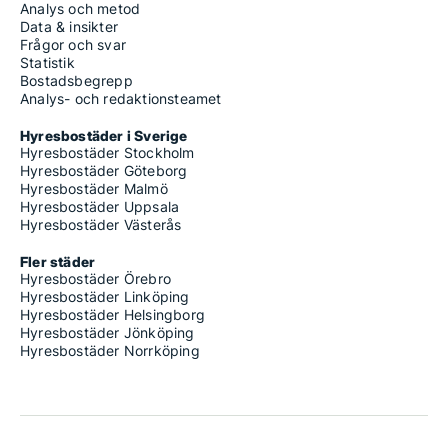
Analys och metod
Data & insikter
Frågor och svar
Statistik
Bostadsbegrepp
Analys- och redaktionsteamet
Hyresbostäder i Sverige
Hyresbostäder Stockholm
Hyresbostäder Göteborg
Hyresbostäder Malmö
Hyresbostäder Uppsala
Hyresbostäder Västerås
Fler städer
Hyresbostäder Örebro
Hyresbostäder Linköping
Hyresbostäder Helsingborg
Hyresbostäder Jönköping
Hyresbostäder Norrköping