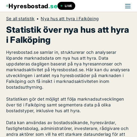
Hyresbostad
.se
LIVE
Se all statistik
Nya hus att hyra i Falköping
Statistik över nya hus att hyra
i Falköping
Hyresbostad.se samlar in, strukturerar och analyserar
löpande marknadsdata om nya hus att hyra. Data
uppdateras dagligen baserat på nya hyresannonser och
marknadsaktivitet på Hyresbostad.se. Här kan du analysera
utvecklingen i antalet nya hyresbostäder på marknaden i
Falköping och få insikt i marknadsaktiviteten inom
bostadsuthyrning.
Statistiken gör det möjligt att följa marknadsutvecklingen
över tid i Falköping samt segmentera data på olika
bostadstyper, inklusive hus att hyra.
Data kan användas av bostadssökande, hyresvärdar,
fastighetsbolag, administratörer, investerare, rådgivare och
andra aktörer som vill ha ett starkare dataunderlag för att