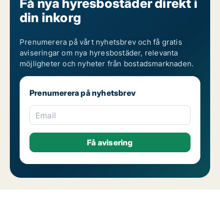
Få nya hyresbostäder direkt i
din inkorg
Prenumerera på vårt nyhetsbrev och få gratis
aviseringar om nya hyresbostäder, relevanta
möjligheter och nyheter från bostadsmarknaden.
Prenumerera på nyhetsbrev
Email