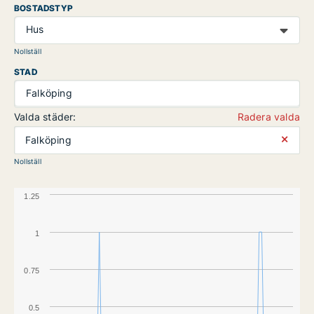
BOSTADSTYP
Hus
Nollställ
STAD
Falköping
Valda städer:
Radera valda
⨯
Falköping
Nollställ
1.25
1
0.75
0.5