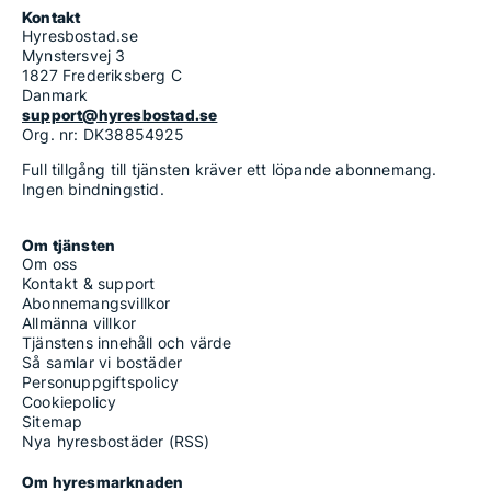
Kontakt
Hyresbostad.se
Mynstersvej 3
1827 Frederiksberg C
Danmark
support@hyresbostad.se
Org. nr: DK38854925
Full tillgång till tjänsten kräver ett löpande abonnemang.
Ingen bindningstid.
Om tjänsten
Om oss
Kontakt & support
Abonnemangsvillkor
Allmänna villkor
Tjänstens innehåll och värde
Så samlar vi bostäder
Personuppgiftspolicy
Cookiepolicy
Sitemap
Nya hyresbostäder (RSS)
Om hyresmarknaden