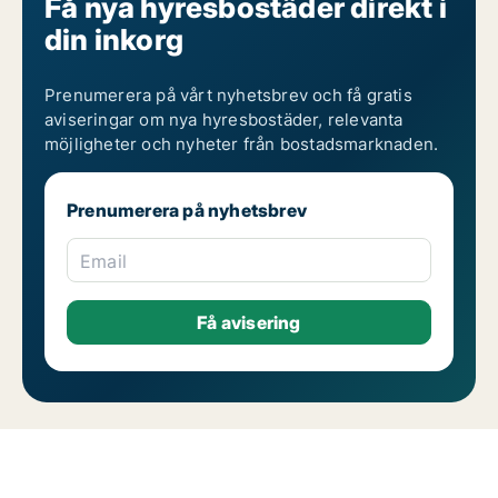
Få nya hyresbostäder direkt i
din inkorg
Prenumerera på vårt nyhetsbrev och få gratis
aviseringar om nya hyresbostäder, relevanta
möjligheter och nyheter från bostadsmarknaden.
Prenumerera på nyhetsbrev
Email