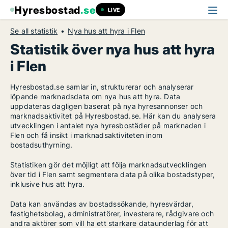
Hyresbostad
.se
LIVE
Se all statistik
Nya hus att hyra i Flen
Statistik över nya hus att hyra
i Flen
Hyresbostad.se samlar in, strukturerar och analyserar
löpande marknadsdata om nya hus att hyra. Data
uppdateras dagligen baserat på nya hyresannonser och
marknadsaktivitet på Hyresbostad.se. Här kan du analysera
utvecklingen i antalet nya hyresbostäder på marknaden i
Flen och få insikt i marknadsaktiviteten inom
bostadsuthyrning.
Statistiken gör det möjligt att följa marknadsutvecklingen
över tid i Flen samt segmentera data på olika bostadstyper,
inklusive hus att hyra.
Data kan användas av bostadssökande, hyresvärdar,
fastighetsbolag, administratörer, investerare, rådgivare och
andra aktörer som vill ha ett starkare dataunderlag för att