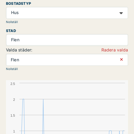
BOSTADSTYP
Hus
Nollställ
STAD
Flen
Valda städer:
Radera valda
⨯
Flen
Nollställ
2.5
2
1.5
1