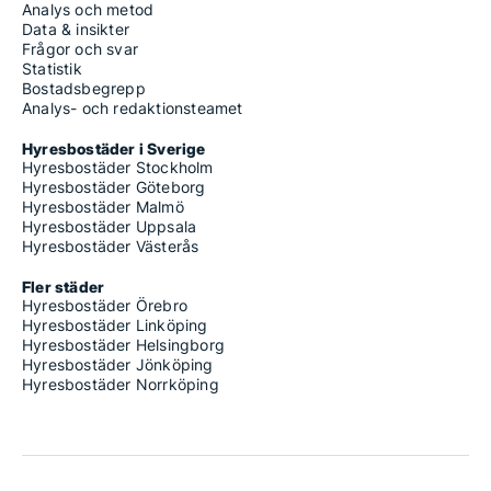
Analys och metod
Data & insikter
Frågor och svar
Statistik
Bostadsbegrepp
Analys- och redaktionsteamet
Hyresbostäder i Sverige
Hyresbostäder Stockholm
Hyresbostäder Göteborg
Hyresbostäder Malmö
Hyresbostäder Uppsala
Hyresbostäder Västerås
Fler städer
Hyresbostäder Örebro
Hyresbostäder Linköping
Hyresbostäder Helsingborg
Hyresbostäder Jönköping
Hyresbostäder Norrköping