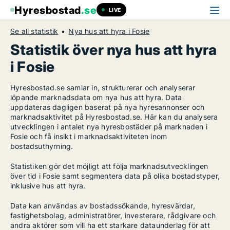
Hyresbostad
.se
LIVE
Se all statistik
Nya hus att hyra i Fosie
Statistik över nya hus att hyra
i Fosie
Hyresbostad.se samlar in, strukturerar och analyserar
löpande marknadsdata om nya hus att hyra. Data
uppdateras dagligen baserat på nya hyresannonser och
marknadsaktivitet på Hyresbostad.se. Här kan du analysera
utvecklingen i antalet nya hyresbostäder på marknaden i
Fosie och få insikt i marknadsaktiviteten inom
bostadsuthyrning.
Statistiken gör det möjligt att följa marknadsutvecklingen
över tid i Fosie samt segmentera data på olika bostadstyper,
inklusive hus att hyra.
Data kan användas av bostadssökande, hyresvärdar,
fastighetsbolag, administratörer, investerare, rådgivare och
andra aktörer som vill ha ett starkare dataunderlag för att