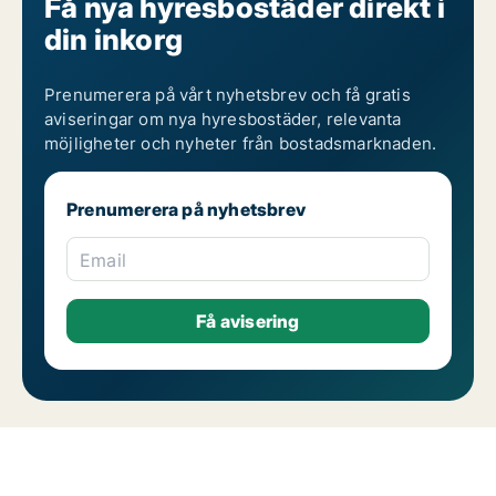
Få nya hyresbostäder direkt i
din inkorg
Prenumerera på vårt nyhetsbrev och få gratis
aviseringar om nya hyresbostäder, relevanta
möjligheter och nyheter från bostadsmarknaden.
Prenumerera på nyhetsbrev
Email