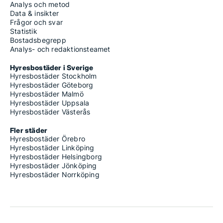
Analys och metod
Data & insikter
Frågor och svar
Statistik
Bostadsbegrepp
Analys- och redaktionsteamet
Hyresbostäder i Sverige
Hyresbostäder Stockholm
Hyresbostäder Göteborg
Hyresbostäder Malmö
Hyresbostäder Uppsala
Hyresbostäder Västerås
Fler städer
Hyresbostäder Örebro
Hyresbostäder Linköping
Hyresbostäder Helsingborg
Hyresbostäder Jönköping
Hyresbostäder Norrköping