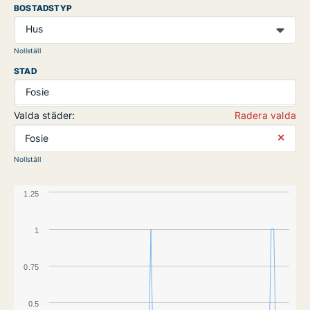
BOSTADSTYP
Hus
Nollställ
STAD
Fosie
Valda städer:
Radera valda
⨯
Fosie
Nollställ
1.25
1
0.75
0.5