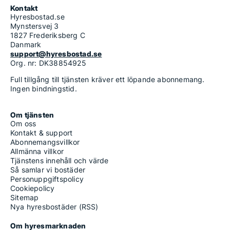
Kontakt
Hyresbostad.se
Mynstersvej 3
1827 Frederiksberg C
Danmark
support@hyresbostad.se
Org. nr: DK38854925
Full tillgång till tjänsten kräver ett löpande abonnemang.
Ingen bindningstid.
Om tjänsten
Om oss
Kontakt & support
Abonnemangsvillkor
Allmänna villkor
Tjänstens innehåll och värde
Så samlar vi bostäder
Personuppgiftspolicy
Cookiepolicy
Sitemap
Nya hyresbostäder (RSS)
Om hyresmarknaden