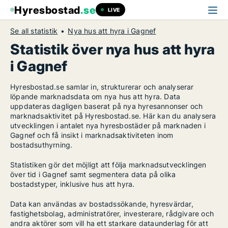
Hyresbostad
.se
LIVE
Se all statistik
Nya hus att hyra i Gagnef
Statistik över nya hus att hyra
i Gagnef
Hyresbostad.se samlar in, strukturerar och analyserar
löpande marknadsdata om nya hus att hyra. Data
uppdateras dagligen baserat på nya hyresannonser och
marknadsaktivitet på Hyresbostad.se. Här kan du analysera
utvecklingen i antalet nya hyresbostäder på marknaden i
Gagnef och få insikt i marknadsaktiviteten inom
bostadsuthyrning.
Statistiken gör det möjligt att följa marknadsutvecklingen
över tid i Gagnef samt segmentera data på olika
bostadstyper, inklusive hus att hyra.
Data kan användas av bostadssökande, hyresvärdar,
fastighetsbolag, administratörer, investerare, rådgivare och
andra aktörer som vill ha ett starkare dataunderlag för att