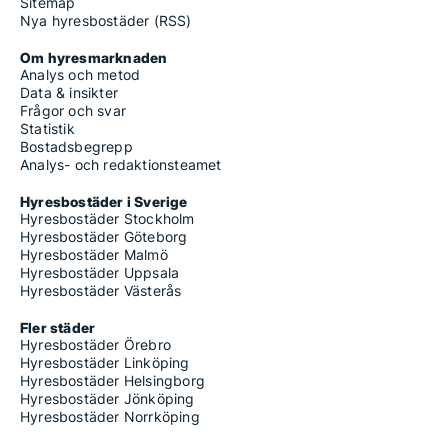
Sitemap
Nya hyresbostäder (RSS)
Om hyresmarknaden
Analys och metod
Data & insikter
Frågor och svar
Statistik
Bostadsbegrepp
Analys- och redaktionsteamet
Hyresbostäder i Sverige
Hyresbostäder Stockholm
Hyresbostäder Göteborg
Hyresbostäder Malmö
Hyresbostäder Uppsala
Hyresbostäder Västerås
Fler städer
Hyresbostäder Örebro
Hyresbostäder Linköping
Hyresbostäder Helsingborg
Hyresbostäder Jönköping
Hyresbostäder Norrköping