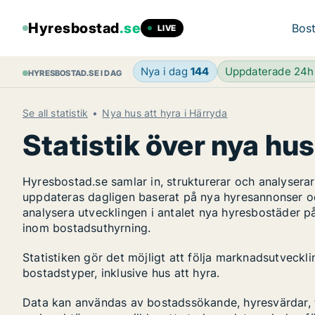
Hyresbostad
.se
Bost
LIVE
Nya i dag
144
Uppdaterade 24
HYRESBOSTAD.SE I DAG
Se all statistik
Nya hus att hyra i Härryda
Statistik över nya hus
Hyresbostad.se samlar in, strukturerar och analyser
uppdateras dagligen baserat på nya hyresannonser o
analysera utvecklingen i antalet nya hyresbostäder p
inom bostadsuthyrning.
Statistiken gör det möjligt att följa marknadsutveckl
bostadstyper, inklusive hus att hyra.
Data kan användas av bostadssökande, hyresvärdar, fa