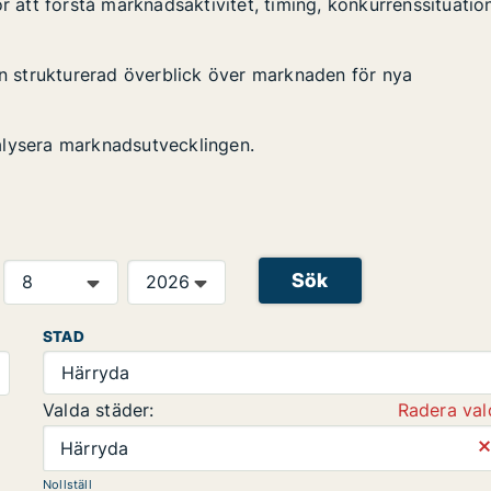
r att förstå marknadsaktivitet, timing, konkurrenssituatio
en strukturerad överblick över marknaden för nya
alysera marknadsutvecklingen.
Sök
STAD
Härryda
Valda städer:
Radera val
⨯
Härryda
Nollställ