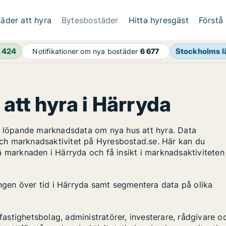
äder att hyra
Bytesbostäder
Hitta hyresgäst
Förstå
h
424
Stockholms l
Notifikationer om nya bostäder
6 677
 att hyra i Härryda
ar löpande marknadsdata om nya hus att hyra. Data
ch marknadsaktivitet på Hyresbostad.se. Här kan du
å marknaden i Härryda och få insikt i marknadsaktiviteten
ingen över tid i Härryda samt segmentera data på olika
stighetsbolag, administratörer, investerare, rådgivare o