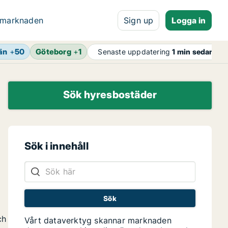
 marknaden
Sign up
Logga in
än
+
50
Göteborg
+
1
Senaste uppdatering
1 min sedan
Sök hyresbostäder
Sök i innehåll
ch
Vårt dataverktyg skannar marknaden