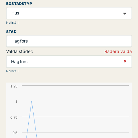
BOSTADSTYP
Hus
Nollställ
STAD
Hagfors
Valda städer:
Radera valda
⨯
Hagfors
Nollställ
1.25
1
0.75
0.5