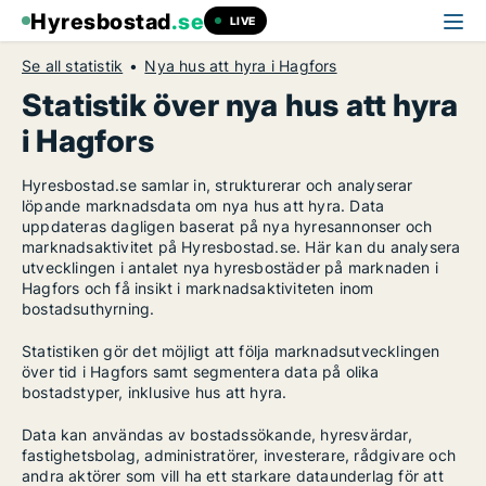
Hyresbostad
.se
LIVE
Se all statistik
Nya hus att hyra i Hagfors
Statistik över nya hus att hyra
i Hagfors
Hyresbostad.se samlar in, strukturerar och analyserar
löpande marknadsdata om nya hus att hyra. Data
uppdateras dagligen baserat på nya hyresannonser och
marknadsaktivitet på Hyresbostad.se. Här kan du analysera
utvecklingen i antalet nya hyresbostäder på marknaden i
Hagfors och få insikt i marknadsaktiviteten inom
bostadsuthyrning.
Statistiken gör det möjligt att följa marknadsutvecklingen
över tid i Hagfors samt segmentera data på olika
bostadstyper, inklusive hus att hyra.
Data kan användas av bostadssökande, hyresvärdar,
fastighetsbolag, administratörer, investerare, rådgivare och
andra aktörer som vill ha ett starkare dataunderlag för att