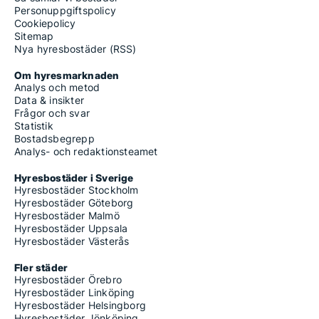
Personuppgiftspolicy
Cookiepolicy
Sitemap
Nya hyresbostäder (RSS)
Om hyresmarknaden
Analys och metod
Data & insikter
Frågor och svar
Statistik
Bostadsbegrepp
Analys- och redaktionsteamet
Hyresbostäder i Sverige
Hyresbostäder Stockholm
Hyresbostäder Göteborg
Hyresbostäder Malmö
Hyresbostäder Uppsala
Hyresbostäder Västerås
Fler städer
Hyresbostäder Örebro
Hyresbostäder Linköping
Hyresbostäder Helsingborg
Hyresbostäder Jönköping