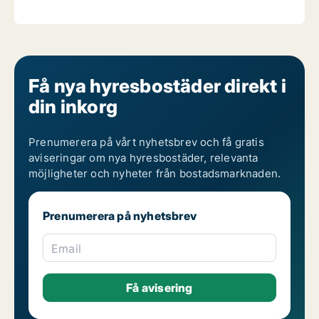
Få nya hyresbostäder direkt i
din inkorg
Prenumerera på vårt nyhetsbrev och få gratis
aviseringar om nya hyresbostäder, relevanta
möjligheter och nyheter från bostadsmarknaden.
Prenumerera på nyhetsbrev
Email