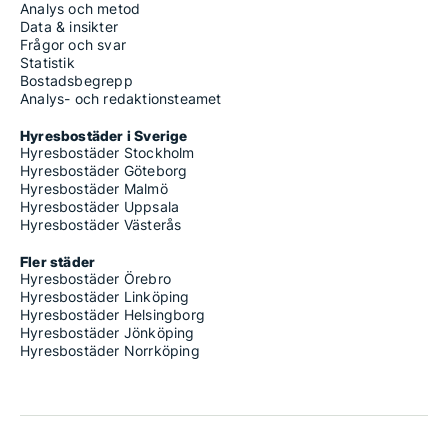
Analys och metod
Data & insikter
Frågor och svar
Statistik
Bostadsbegrepp
Analys- och redaktionsteamet
Hyresbostäder i Sverige
Hyresbostäder Stockholm
Hyresbostäder Göteborg
Hyresbostäder Malmö
Hyresbostäder Uppsala
Hyresbostäder Västerås
Fler städer
Hyresbostäder Örebro
Hyresbostäder Linköping
Hyresbostäder Helsingborg
Hyresbostäder Jönköping
Hyresbostäder Norrköping