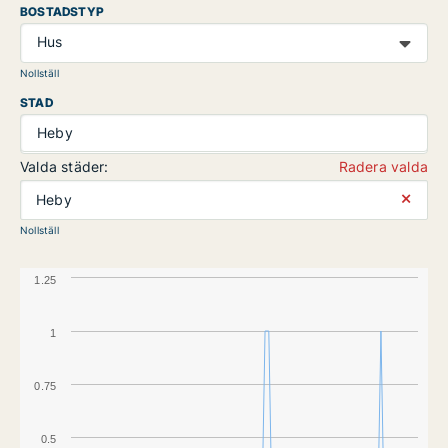
BOSTADSTYP
Hus
Nollställ
STAD
Heby
Valda städer:
Radera valda
⨯
Heby
Nollställ
1.25
1
0.75
0.5