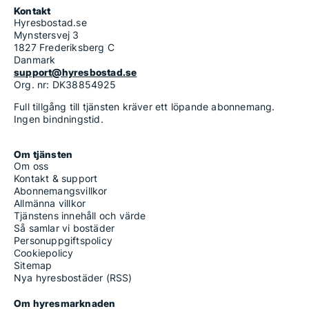
Kontakt
Hyresbostad.se
Mynstersvej 3
1827 Frederiksberg C
Danmark
support@hyresbostad.se
Org. nr: DK38854925
Full tillgång till tjänsten kräver ett löpande abonnemang.
Ingen bindningstid.
Om tjänsten
Om oss
Kontakt & support
Abonnemangsvillkor
Allmänna villkor
Tjänstens innehåll och värde
Så samlar vi bostäder
Personuppgiftspolicy
Cookiepolicy
Sitemap
Nya hyresbostäder (RSS)
Om hyresmarknaden