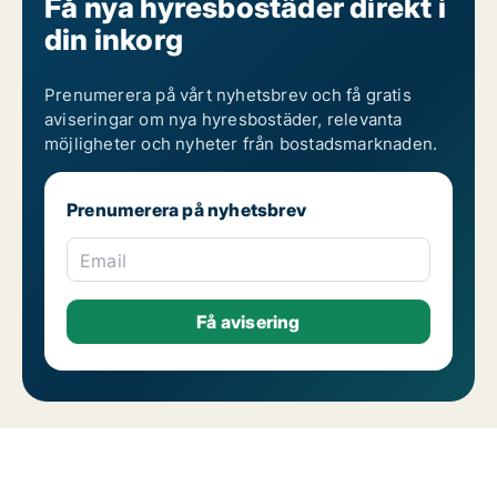
Få nya hyresbostäder direkt i
din inkorg
Prenumerera på vårt nyhetsbrev och få gratis
aviseringar om nya hyresbostäder, relevanta
möjligheter och nyheter från bostadsmarknaden.
Prenumerera på nyhetsbrev
Email