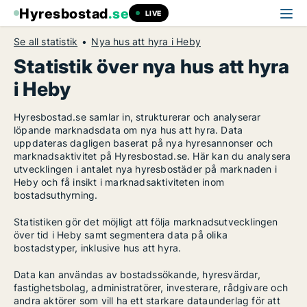
Hyresbostad
.se
LIVE
Se all statistik
Nya hus att hyra i Heby
Statistik över nya hus att hyra
i Heby
Hyresbostad.se samlar in, strukturerar och analyserar
löpande marknadsdata om nya hus att hyra. Data
uppdateras dagligen baserat på nya hyresannonser och
marknadsaktivitet på Hyresbostad.se. Här kan du analysera
utvecklingen i antalet nya hyresbostäder på marknaden i
Heby och få insikt i marknadsaktiviteten inom
bostadsuthyrning.
Statistiken gör det möjligt att följa marknadsutvecklingen
över tid i Heby samt segmentera data på olika
bostadstyper, inklusive hus att hyra.
Data kan användas av bostadssökande, hyresvärdar,
fastighetsbolag, administratörer, investerare, rådgivare och
andra aktörer som vill ha ett starkare dataunderlag för att