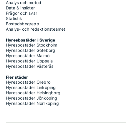
Analys och metod
Data & insikter
Frågor och svar
Statistik
Bostadsbegrepp
Analys- och redaktionsteamet
Hyresbostäder i Sverige
Hyresbostäder Stockholm
Hyresbostäder Göteborg
Hyresbostäder Malmö
Hyresbostäder Uppsala
Hyresbostäder Västerås
Fler städer
Hyresbostäder Örebro
Hyresbostäder Linköping
Hyresbostäder Helsingborg
Hyresbostäder Jönköping
Hyresbostäder Norrköping