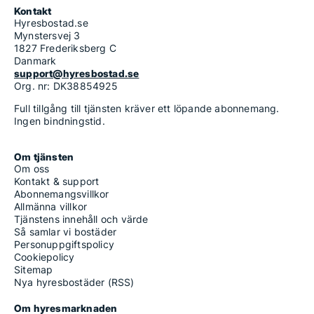
Kontakt
Hyresbostad.se
Mynstersvej 3
1827 Frederiksberg C
Danmark
support@hyresbostad.se
Org. nr: DK38854925
Full tillgång till tjänsten kräver ett löpande abonnemang.
Ingen bindningstid.
Om tjänsten
Om oss
Kontakt & support
Abonnemangsvillkor
Allmänna villkor
Tjänstens innehåll och värde
Så samlar vi bostäder
Personuppgiftspolicy
Cookiepolicy
Sitemap
Nya hyresbostäder (RSS)
Om hyresmarknaden