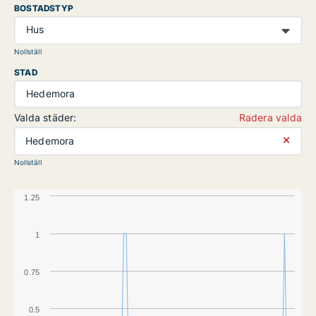
BOSTADSTYP
Hus
Nollställ
STAD
Hedemora
Valda städer:
Radera valda
⨯
Hedemora
Nollställ
1.25
1
0.75
0.5