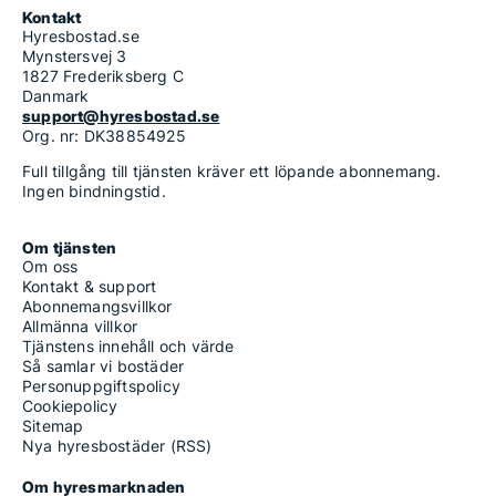
Kontakt
Hyresbostad.se
Mynstersvej 3
1827 Frederiksberg C
Danmark
support@hyresbostad.se
Org. nr: DK38854925
Full tillgång till tjänsten kräver ett löpande abonnemang.
Ingen bindningstid.
Om tjänsten
Om oss
Kontakt & support
Abonnemangsvillkor
Allmänna villkor
Tjänstens innehåll och värde
Så samlar vi bostäder
Personuppgiftspolicy
Cookiepolicy
Sitemap
Nya hyresbostäder (RSS)
Om hyresmarknaden