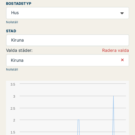
BOSTADSTYP
Hus
Nollställ
STAD
Kiruna
Valda städer:
Radera valda
⨯
Kiruna
Nollställ
3.5
3
2.5
2
1.5