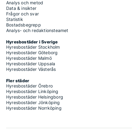
Analys och metod
Data & insikter
Frågor och svar
Statistik
Bostadsbegrepp
Analys- och redaktionsteamet
Hyresbostäder i Sverige
Hyresbostäder Stockholm
Hyresbostäder Göteborg
Hyresbostäder Malmö
Hyresbostäder Uppsala
Hyresbostäder Västerås
Fler städer
Hyresbostäder Örebro
Hyresbostäder Linköping
Hyresbostäder Helsingborg
Hyresbostäder Jönköping
Hyresbostäder Norrköping