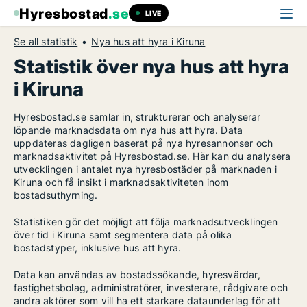
Hyresbostad
.se
LIVE
Se all statistik
Nya hus att hyra i Kiruna
Statistik över nya hus att hyra
i Kiruna
Hyresbostad.se samlar in, strukturerar och analyserar
löpande marknadsdata om nya hus att hyra. Data
uppdateras dagligen baserat på nya hyresannonser och
marknadsaktivitet på Hyresbostad.se. Här kan du analysera
utvecklingen i antalet nya hyresbostäder på marknaden i
Kiruna och få insikt i marknadsaktiviteten inom
bostadsuthyrning.
Statistiken gör det möjligt att följa marknadsutvecklingen
över tid i Kiruna samt segmentera data på olika
bostadstyper, inklusive hus att hyra.
Data kan användas av bostadssökande, hyresvärdar,
fastighetsbolag, administratörer, investerare, rådgivare och
andra aktörer som vill ha ett starkare dataunderlag för att