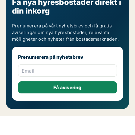
Få nya hyresbostäder direkt i
din inkorg
Prenumerera på vårt nyhetsbrev och få gratis
aviseringar om nya hyresbostäder, relevanta
möjligheter och nyheter från bostadsmarknaden.
Prenumerera på nyhetsbrev
Email