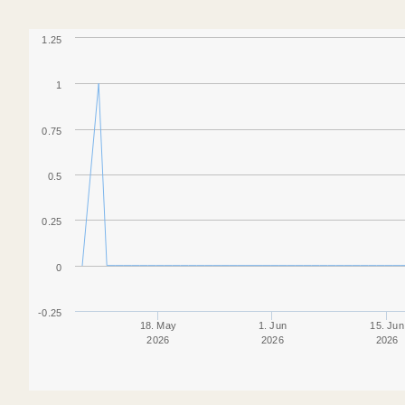
1.25
1
0.75
0.5
0.25
0
-0.25
18. May
1. Jun
15. Jun
2026
2026
2026