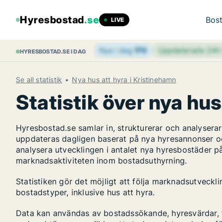
Hyresbostad
.se
Bost
LIVE
Nya i dag
170
Uppdaterade 24
HYRESBOSTAD.SE I DAG
Se all statistik
Nya hus att hyra i Kristinehamn
Statistik över nya hus
Hyresbostad.se samlar in, strukturerar och analyser
uppdateras dagligen baserat på nya hyresannonser o
analysera utvecklingen i antalet nya hyresbostäder på
marknadsaktiviteten inom bostadsuthyrning.
Statistiken gör det möjligt att följa marknadsutveckl
bostadstyper, inklusive hus att hyra.
Data kan användas av bostadssökande, hyresvärdar, fa