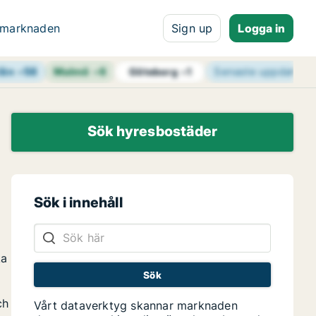
 marknaden
Sign up
Logga in
län
+
58
Malmö
+
6
Senaste uppdateri
Göteborg
+
1
Sök hyresbostäder
Sök i innehåll
ka
ch
Vårt dataverktyg skannar marknaden