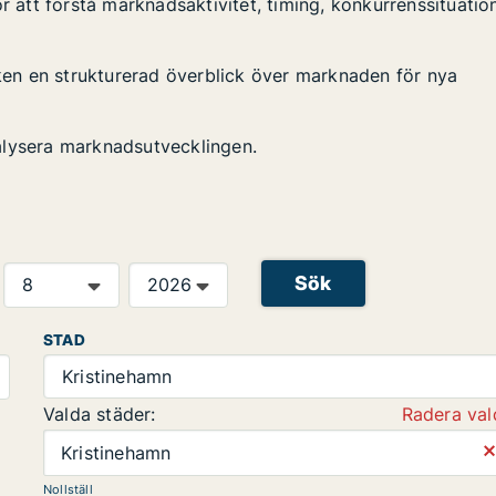
r att förstå marknadsaktivitet, timing, konkurrenssituatio
iken en strukturerad överblick över marknaden för nya
alysera marknadsutvecklingen.
Sök
STAD
Kristinehamn
Valda städer:
Radera val
⨯
Kristinehamn
Nollställ