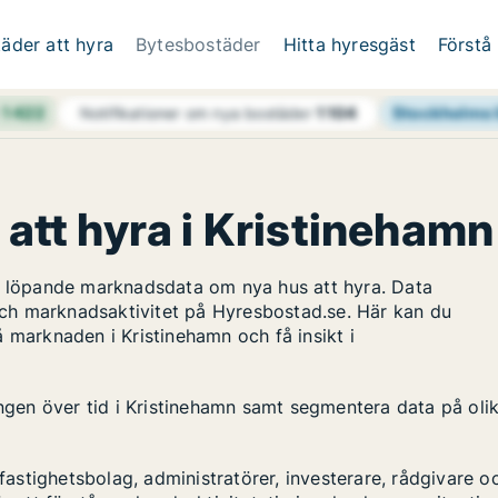
äder att hyra
Bytesbostäder
Hitta hyresgäst
Förstå
h
1 422
Stockholms 
Notifikationer om nya bostäder
1 104
 att hyra i Kristinehamn
ar löpande marknadsdata om nya hus att hyra. Data
ch marknadsaktivitet på Hyresbostad.se. Här kan du
 marknaden i Kristinehamn och få insikt i
ingen över tid i Kristinehamn samt segmentera data på oli
stighetsbolag, administratörer, investerare, rådgivare o