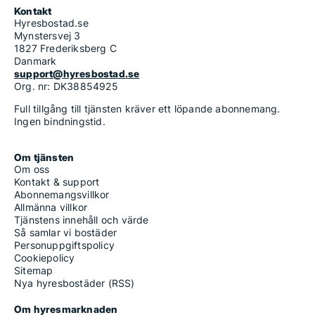
Kontakt
Hyresbostad.se
Mynstersvej 3
1827 Frederiksberg C
Danmark
support@hyresbostad.se
Org. nr: DK38854925
Full tillgång till tjänsten kräver ett löpande abonnemang.
Ingen bindningstid.
Om tjänsten
Om oss
Kontakt & support
Abonnemangsvillkor
Allmänna villkor
Tjänstens innehåll och värde
Så samlar vi bostäder
Personuppgiftspolicy
Cookiepolicy
Sitemap
Nya hyresbostäder (RSS)
Om hyresmarknaden