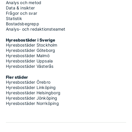
Analys och metod
Data & insikter
Frågor och svar
Statistik
Bostadsbegrepp
Analys- och redaktionsteamet
Hyresbostäder i Sverige
Hyresbostäder Stockholm
Hyresbostäder Göteborg
Hyresbostäder Malmö
Hyresbostäder Uppsala
Hyresbostäder Västerås
Fler städer
Hyresbostäder Örebro
Hyresbostäder Linköping
Hyresbostäder Helsingborg
Hyresbostäder Jönköping
Hyresbostäder Norrköping