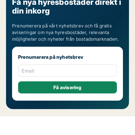
Få nya hyresbostäder direkt i
din inkorg
Prenumerera på vårt nyhetsbrev och få gratis
aviseringar om nya hyresbostäder, relevanta
möjligheter och nyheter från bostadsmarknaden.
Prenumerera på nyhetsbrev
Email