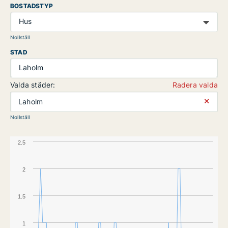
BOSTADSTYP
Hus
Nollställ
STAD
Laholm
Valda städer:
Radera valda
⨯
Laholm
Nollställ
2.5
2
1.5
1