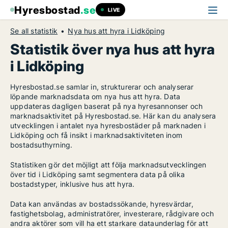
Hyresbostad
.se
LIVE
Se all statistik
Nya hus att hyra i Lidköping
Statistik över nya hus att hyra
i Lidköping
Hyresbostad.se samlar in, strukturerar och analyserar
löpande marknadsdata om nya hus att hyra. Data
uppdateras dagligen baserat på nya hyresannonser och
marknadsaktivitet på Hyresbostad.se. Här kan du analysera
utvecklingen i antalet nya hyresbostäder på marknaden i
Lidköping och få insikt i marknadsaktiviteten inom
bostadsuthyrning.
Statistiken gör det möjligt att följa marknadsutvecklingen
över tid i Lidköping samt segmentera data på olika
bostadstyper, inklusive hus att hyra.
Data kan användas av bostadssökande, hyresvärdar,
fastighetsbolag, administratörer, investerare, rådgivare och
andra aktörer som vill ha ett starkare dataunderlag för att