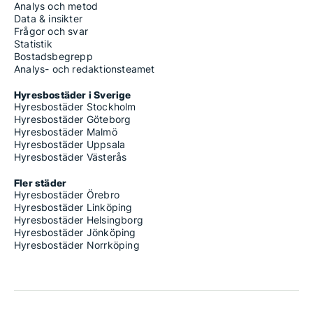
Analys och metod
Data & insikter
Frågor och svar
Statistik
Bostadsbegrepp
Analys- och redaktionsteamet
Hyresbostäder i Sverige
Hyresbostäder Stockholm
Hyresbostäder Göteborg
Hyresbostäder Malmö
Hyresbostäder Uppsala
Hyresbostäder Västerås
Fler städer
Hyresbostäder Örebro
Hyresbostäder Linköping
Hyresbostäder Helsingborg
Hyresbostäder Jönköping
Hyresbostäder Norrköping