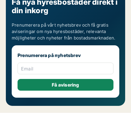
Få nya hyresbostäder direkt i
din inkorg
Prenumerera på vårt nyhetsbrev och få gratis
aviseringar om nya hyresbostäder, relevanta
möjligheter och nyheter från bostadsmarknaden.
Prenumerera på nyhetsbrev
Email