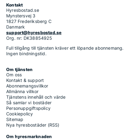
Kontakt
Hyresbostad.se
Mynstersvej 3
1827 Frederiksberg C
Danmark
support@hyresbostad.se
Org. nr: DK38854925
Full tillgång till tjänsten kräver ett löpande abonnemang.
Ingen bindningstid.
Om tjänsten
Om oss
Kontakt & support
Abonnemangsvillkor
Allmänna villkor
Tjänstens innehåll och värde
Så samlar vi bostäder
Personuppgiftspolicy
Cookiepolicy
Sitemap
Nya hyresbostäder (RSS)
Om hyresmarknaden