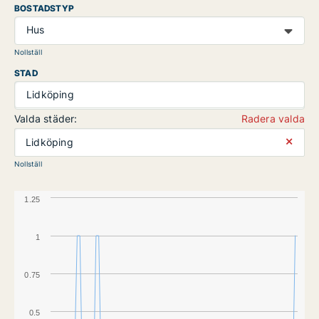
BOSTADSTYP
Hus
Nollställ
STAD
Lidköping
Valda städer:
Radera valda
⨯
Lidköping
Nollställ
1.25
1
0.75
0.5