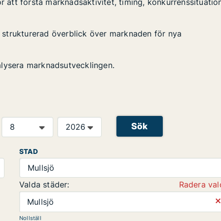
r att förstå marknadsaktivitet, timing, konkurrenssituatio
en strukturerad överblick över marknaden för nya
alysera marknadsutvecklingen.
Sök
STAD
Mullsjö
Valda städer:
Radera val
⨯
Mullsjö
Nollställ