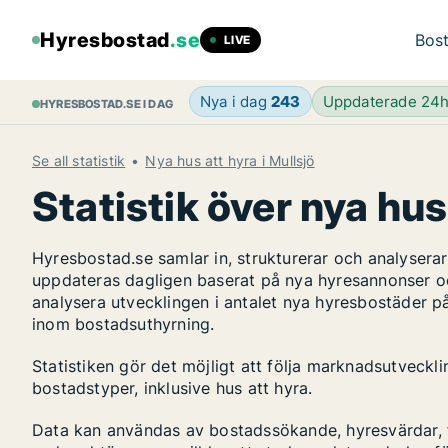
Hyresbostad
.se
Bost
LIVE
Nya i dag
243
Uppdaterade 24
HYRESBOSTAD.SE I DAG
Se all statistik
Nya hus att hyra i Mullsjö
Statistik över nya hus 
Hyresbostad.se samlar in, strukturerar och analyser
uppdateras dagligen baserat på nya hyresannonser o
analysera utvecklingen i antalet nya hyresbostäder på
inom bostadsuthyrning.
Statistiken gör det möjligt att följa marknadsutveckl
bostadstyper, inklusive hus att hyra.
Data kan användas av bostadssökande, hyresvärdar, fa