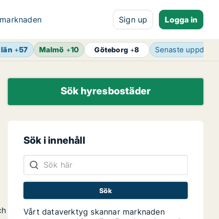
 marknaden
Sign up
Logga in
 län
+
57
Malmö
+
10
Senaste uppdate
Göteborg
+
8
Sök hyresbostäder
Sök i innehåll
ch
Vårt dataverktyg skannar marknaden