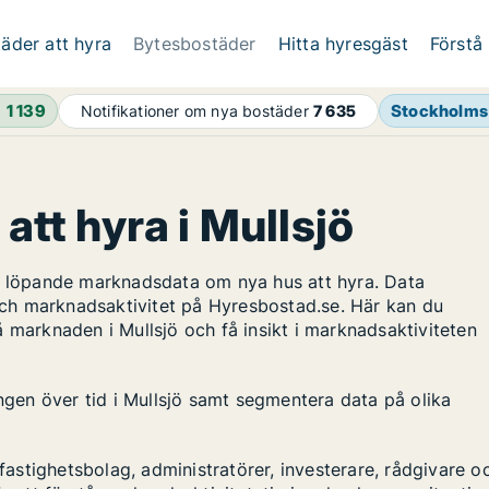
äder att hyra
Bytesbostäder
Hitta hyresgäst
Förstå
h
1 139
Stockholms
Notifikationer om nya bostäder
7 635
att hyra i Mullsjö
ar löpande marknadsdata om nya hus att hyra. Data
ch marknadsaktivitet på Hyresbostad.se. Här kan du
 marknaden i Mullsjö och få insikt i marknadsaktiviteten
ingen över tid i Mullsjö samt segmentera data på olika
stighetsbolag, administratörer, investerare, rådgivare o