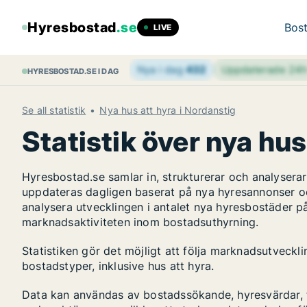
Hyresbostad
.se
Bost
LIVE
Nya i dag
432
Uppdaterade 24
HYRESBOSTAD.SE I DAG
Se all statistik
Nya hus att hyra i Nordanstig
Statistik över nya hus
Hyresbostad.se samlar in, strukturerar och analyser
uppdateras dagligen baserat på nya hyresannonser o
analysera utvecklingen i antalet nya hyresbostäder på
marknadsaktiviteten inom bostadsuthyrning.
Statistiken gör det möjligt att följa marknadsutveckl
bostadstyper, inklusive hus att hyra.
Data kan användas av bostadssökande, hyresvärdar, fa