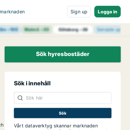
 marknaden
Sign up
Logga in
län
+
100
Malmö
+
30
Senaste uppda
Göteborg
+
38
Sök hyresbostäder
Sök i innehåll
ch
Vårt dataverktyg skannar marknaden