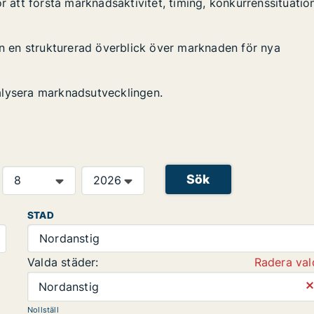
r att förstå marknadsaktivitet, timing, konkurrenssituatio
en en strukturerad överblick över marknaden för nya
alysera marknadsutvecklingen.
Sök
STAD
Nordanstig
Valda städer:
Radera val
⨯
Nordanstig
Nollställ