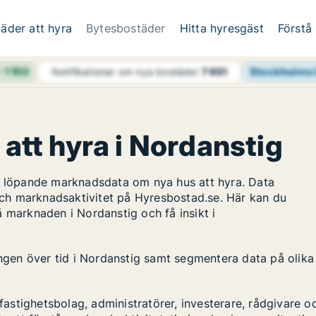
äder att hyra
Bytesbostäder
Hitta hyresgäst
Förstå
h
1 150
Stockholms 
Notifikationer om nya bostäder
7 651
 att hyra i Nordanstig
ar löpande marknadsdata om nya hus att hyra. Data
ch marknadsaktivitet på Hyresbostad.se. Här kan du
 marknaden i Nordanstig och få insikt i
ingen över tid i Nordanstig samt segmentera data på olika
stighetsbolag, administratörer, investerare, rådgivare o