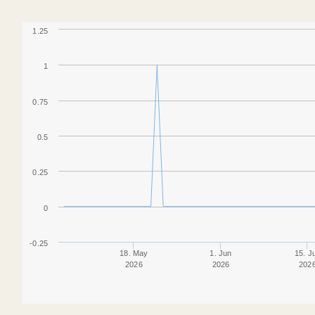
1.25
1
0.75
0.5
0.25
0
-0.25
18. May
1. Jun
15. J
2026
2026
202