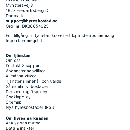
Mynstersvej 3
1827 Frederiksberg C
Danmark
support@hyresbostad.se
Org. nr: DK38854925
Full tillgång till tjänsten kräver ett löpande abonnemang.
Ingen bindningstid.
Om tjänsten
Om oss
Kontakt & support
Abonnemangsvillkor
Allmänna villkor
Tjänstens innehåll och värde
Så samlar vi bostäder
Personuppgiftspolicy
Cookiepolicy
Sitemap
Nya hyresbostäder (RSS)
Om hyresmarknaden
Analys och metod
Data & insikter