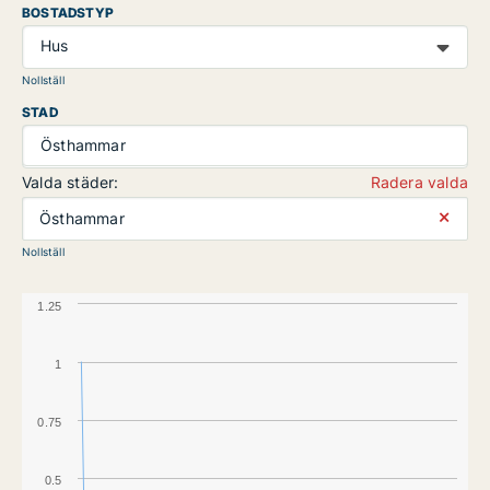
BOSTADSTYP
Hus
Nollställ
STAD
Östhammar
Valda städer:
Radera valda
⨯
Östhammar
Nollställ
1.25
1
0.75
0.5