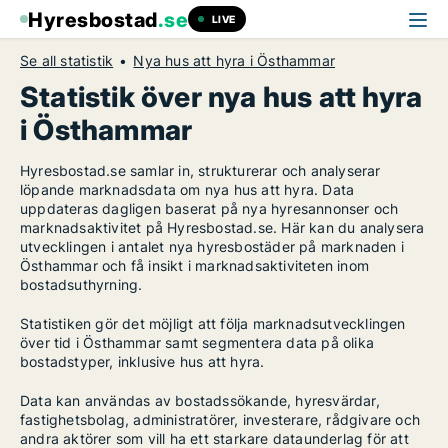
Hyresbostad
.se
LIVE
Se all statistik
Nya hus att hyra i Östhammar
Statistik över nya hus att hyra
i Östhammar
Hyresbostad.se samlar in, strukturerar och analyserar
löpande marknadsdata om nya hus att hyra. Data
uppdateras dagligen baserat på nya hyresannonser och
marknadsaktivitet på Hyresbostad.se. Här kan du analysera
utvecklingen i antalet nya hyresbostäder på marknaden i
Östhammar och få insikt i marknadsaktiviteten inom
bostadsuthyrning.
Statistiken gör det möjligt att följa marknadsutvecklingen
över tid i Östhammar samt segmentera data på olika
bostadstyper, inklusive hus att hyra.
Data kan användas av bostadssökande, hyresvärdar,
fastighetsbolag, administratörer, investerare, rådgivare och
andra aktörer som vill ha ett starkare dataunderlag för att