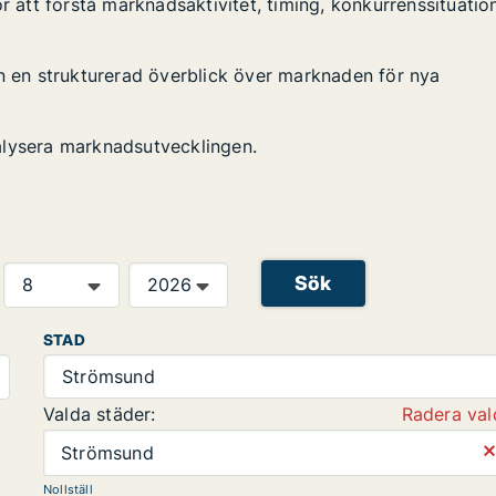
r att förstå marknadsaktivitet, timing, konkurrenssituatio
en en strukturerad överblick över marknaden för nya
alysera marknadsutvecklingen.
Sök
STAD
Strömsund
Valda städer:
Radera val
⨯
Strömsund
Nollställ