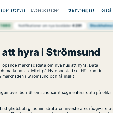
äder att hyra
Bytesbostäder
Hitta hyresgäst
Förstå
h
1 680
Stockholms 
Notifikationer om nya bostäder
4 291
s att hyra i Strömsund
ar löpande marknadsdata om nya hus att hyra. Data
ch marknadsaktivitet på Hyresbostad.se. Här kan du
å marknaden i Strömsund och få insikt i
lingen över tid i Strömsund samt segmentera data på olika
stighetsbolag, administratörer, investerare, rådgivare o