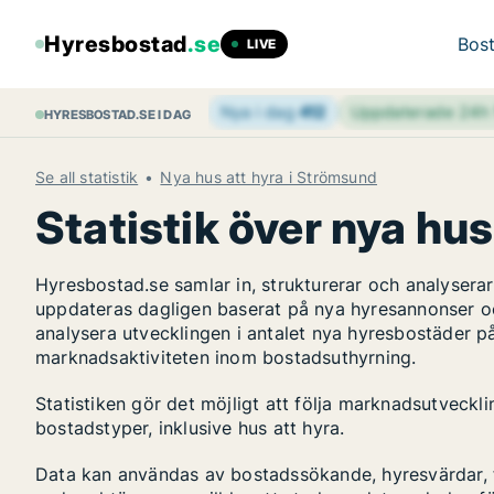
Hyresbostad
.se
Bost
LIVE
Nya i dag
412
Uppdaterade 24
HYRESBOSTAD.SE I DAG
Se all statistik
Nya hus att hyra i Strömsund
Statistik över nya hu
Hyresbostad.se samlar in, strukturerar och analyser
uppdateras dagligen baserat på nya hyresannonser o
analysera utvecklingen i antalet nya hyresbostäder p
marknadsaktiviteten inom bostadsuthyrning.
Statistiken gör det möjligt att följa marknadsutveck
bostadstyper, inklusive hus att hyra.
Data kan användas av bostadssökande, hyresvärdar, fa