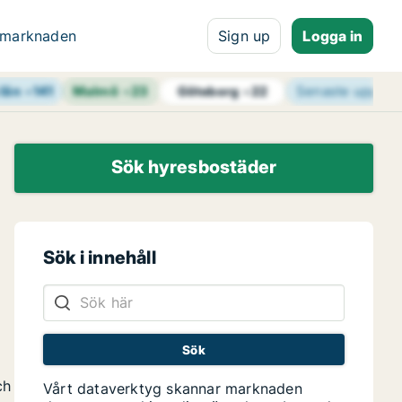
 marknaden
Sign up
Logga in
län
+
141
Malmö
+
23
Senaste uppdat
Göteborg
+
22
Sök hyresbostäder
Sök i innehåll
ch
Vårt dataverktyg skannar marknaden