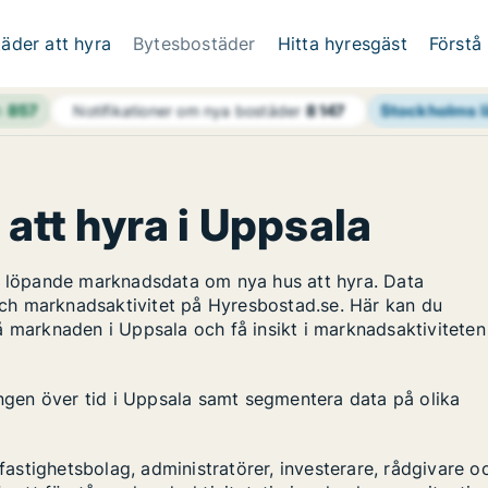
äder att hyra
Bytesbostäder
Hitta hyresgäst
Förstå
h
857
Stockholms l
Notifikationer om nya bostäder
8 147
 att hyra i Uppsala
ar löpande marknadsdata om nya hus att hyra. Data
ch marknadsaktivitet på Hyresbostad.se. Här kan du
å marknaden i Uppsala och få insikt i marknadsaktiviteten
ingen över tid i Uppsala samt segmentera data på olika
stighetsbolag, administratörer, investerare, rådgivare o