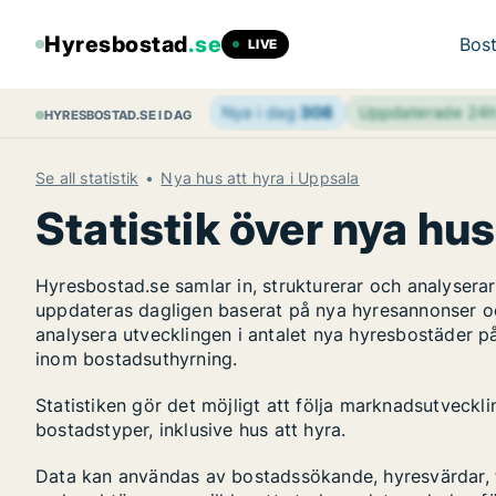
Hyresbostad
.se
Bost
LIVE
Nya i dag
308
Uppdaterade 24
HYRESBOSTAD.SE I DAG
Se all statistik
Nya hus att hyra i Uppsala
Statistik över nya hus
Hyresbostad.se samlar in, strukturerar och analyser
uppdateras dagligen baserat på nya hyresannonser o
analysera utvecklingen i antalet nya hyresbostäder p
inom bostadsuthyrning.
Statistiken gör det möjligt att följa marknadsutveckl
bostadstyper, inklusive hus att hyra.
Data kan användas av bostadssökande, hyresvärdar, fa