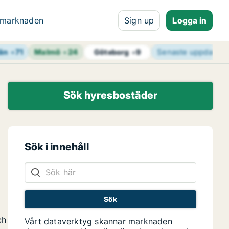
 marknaden
Sign up
Logga in
än
+
71
Malmö
+
24
Senaste uppdateri
Göteborg
+
9
Sök hyresbostäder
Sök i innehåll
ch
Vårt dataverktyg skannar marknaden