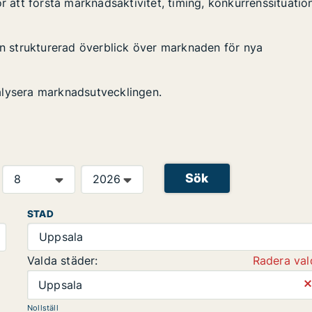
r att förstå marknadsaktivitet, timing, konkurrenssituatio
 en strukturerad överblick över marknaden för nya
alysera marknadsutvecklingen.
Sök
STAD
Uppsala
Valda städer:
Radera val
⨯
Uppsala
Nollställ