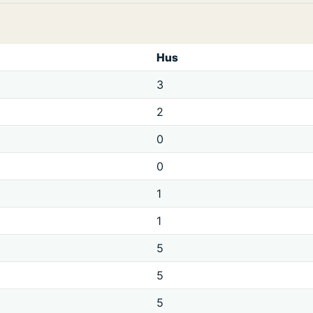
Hus
3
2
0
0
1
1
5
5
5