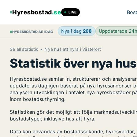
Hyresbostad
.se
Bost
LIVE
Nya i dag
268
Uppdaterade 24
HYRESBOSTAD.SE I DAG
Se all statistik
Nya hus att hyra i Västerort
Statistik över nya hus
Hyresbostad.se samlar in, strukturerar och analyser
uppdateras dagligen baserat på nya hyresannonser o
analysera utvecklingen i antalet nya hyresbostäder på
inom bostadsuthyrning.
Statistiken gör det möjligt att följa marknadsutveckl
bostadstyper, inklusive hus att hyra.
Data kan användas av bostadssökande, hyresvärdar, fa