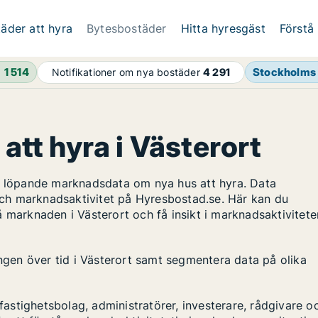
äder att hyra
Bytesbostäder
Hitta hyresgäst
Förstå
h
1 514
Stockholms 
Notifikationer om nya bostäder
4 291
 att hyra i Västerort
ar löpande marknadsdata om nya hus att hyra. Data
ch marknadsaktivitet på Hyresbostad.se. Här kan du
 marknaden i Västerort och få insikt i marknadsaktivitete
ingen över tid i Västerort samt segmentera data på olika
stighetsbolag, administratörer, investerare, rådgivare o