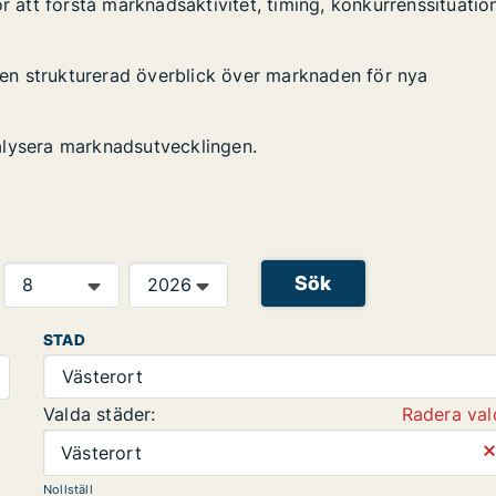
r att förstå marknadsaktivitet, timing, konkurrenssituatio
n en strukturerad överblick över marknaden för nya
alysera marknadsutvecklingen.
Sök
STAD
Västerort
Valda städer:
Radera val
⨯
Västerort
Nollställ