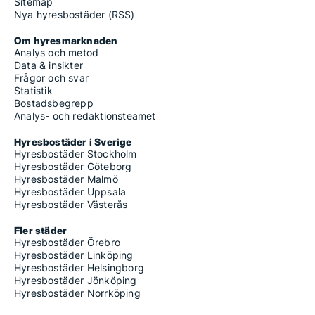
Sitemap
Nya hyresbostäder (RSS)
Om hyresmarknaden
Analys och metod
Data & insikter
Frågor och svar
Statistik
Bostadsbegrepp
Analys- och redaktionsteamet
Hyresbostäder i Sverige
Hyresbostäder Stockholm
Hyresbostäder Göteborg
Hyresbostäder Malmö
Hyresbostäder Uppsala
Hyresbostäder Västerås
Fler städer
Hyresbostäder Örebro
Hyresbostäder Linköping
Hyresbostäder Helsingborg
Hyresbostäder Jönköping
Hyresbostäder Norrköping