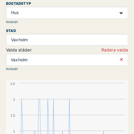
BOSTADSTYP
Hus
Nollställ
STAD
Vaxholm
Valda städer:
Radera valda
⨯
Vaxholm
Nollställ
2.5
2
1.5
1