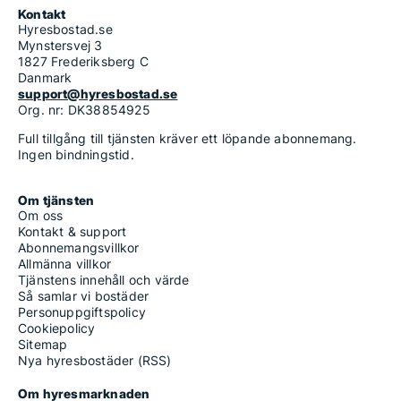
Kontakt
Hyresbostad.se
Mynstersvej 3
1827 Frederiksberg C
Danmark
support@hyresbostad.se
Org. nr: DK38854925
Full tillgång till tjänsten kräver ett löpande abonnemang.
Ingen bindningstid.
Om tjänsten
Om oss
Kontakt & support
Abonnemangsvillkor
Allmänna villkor
Tjänstens innehåll och värde
Så samlar vi bostäder
Personuppgiftspolicy
Cookiepolicy
Sitemap
Nya hyresbostäder (RSS)
Om hyresmarknaden