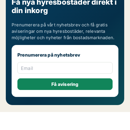
Få nya hyresbostäder direkt i
din inkorg
Prenumerera på vårt nyhetsbrev och få gratis
aviseringar om nya hyresbostäder, relevanta
möjligheter och nyheter från bostadsmarknaden.
Prenumerera på nyhetsbrev
Email