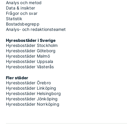
Analys och metod
Data & insikter
Frågor och svar
Statistik
Bostadsbegrepp
Analys- och redaktionsteamet
Hyresbostäder i Sverige
Hyresbostäder Stockholm
Hyresbostäder Göteborg
Hyresbostäder Malmö
Hyresbostäder Uppsala
Hyresbostäder Västerås
Fler städer
Hyresbostäder Örebro
Hyresbostäder Linköping
Hyresbostäder Helsingborg
Hyresbostäder Jönköping
Hyresbostäder Norrköping