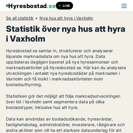
Hyresbostad
.se
LIVE
Se all statistik
Nya hus att hyra i Vaxholm
Statistik över nya hus att hyra
i Vaxholm
Hyresbostad.se samlar in, strukturerar och analyserar
löpande marknadsdata om nya hus att hyra. Data
uppdateras dagligen baserat på nya hyresannonser och
marknadsaktivitet på Hyresbostad.se. Här kan du analysera
utvecklingen i antalet nya hyresbostäder på marknaden i
Vaxholm och få insikt i marknadsaktiviteten inom
bostadsuthyrning.
Statistiken gör det möjligt att följa marknadsutvecklingen
över tid i Vaxholm samt segmentera data på olika
bostadstyper, inklusive hus att hyra.
Data kan användas av bostadssökande, hyresvärdar,
fastighetsbolag, administratörer, investerare, rådgivare och
andra aktörer som vill ha ett starkare dataunderlag för att