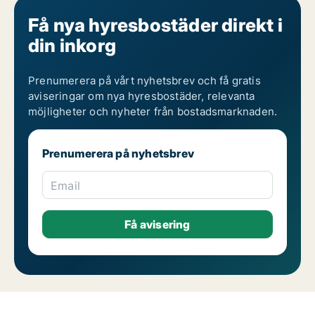
Få nya hyresbostäder direkt i
din inkorg
Prenumerera på vårt nyhetsbrev och få gratis
aviseringar om nya hyresbostäder, relevanta
möjligheter och nyheter från bostadsmarknaden.
Prenumerera på nyhetsbrev
Email