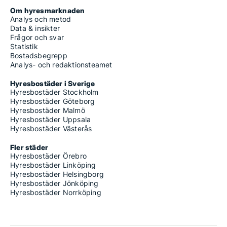
Om hyresmarknaden
Analys och metod
Data & insikter
Frågor och svar
Statistik
Bostadsbegrepp
Analys- och redaktionsteamet
Hyresbostäder i Sverige
Hyresbostäder Stockholm
Hyresbostäder Göteborg
Hyresbostäder Malmö
Hyresbostäder Uppsala
Hyresbostäder Västerås
Fler städer
Hyresbostäder Örebro
Hyresbostäder Linköping
Hyresbostäder Helsingborg
Hyresbostäder Jönköping
Hyresbostäder Norrköping