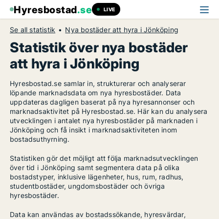
Hyresbostad
.se
LIVE
Se all statistik
Nya bostäder att hyra i Jönköping
Statistik över nya bostäder
att hyra i Jönköping
Hyresbostad.se samlar in, strukturerar och analyserar
löpande marknadsdata om nya hyresbostäder. Data
uppdateras dagligen baserat på nya hyresannonser och
marknadsaktivitet på Hyresbostad.se. Här kan du analysera
utvecklingen i antalet nya hyresbostäder på marknaden i
Jönköping och få insikt i marknadsaktiviteten inom
bostadsuthyrning.
Statistiken gör det möjligt att följa marknadsutvecklingen
över tid i Jönköping samt segmentera data på olika
bostadstyper, inklusive lägenheter, hus, rum, radhus,
studentbostäder, ungdomsbostäder och övriga
hyresbostäder.
Data kan användas av bostadssökande, hyresvärdar,