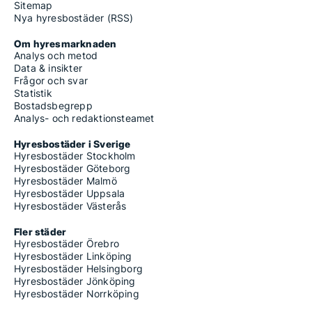
Sitemap
Nya hyresbostäder (RSS)
Om hyresmarknaden
Analys och metod
Data & insikter
Frågor och svar
Statistik
Bostadsbegrepp
Analys- och redaktionsteamet
Hyresbostäder i Sverige
Hyresbostäder Stockholm
Hyresbostäder Göteborg
Hyresbostäder Malmö
Hyresbostäder Uppsala
Hyresbostäder Västerås
Fler städer
Hyresbostäder Örebro
Hyresbostäder Linköping
Hyresbostäder Helsingborg
Hyresbostäder Jönköping
Hyresbostäder Norrköping