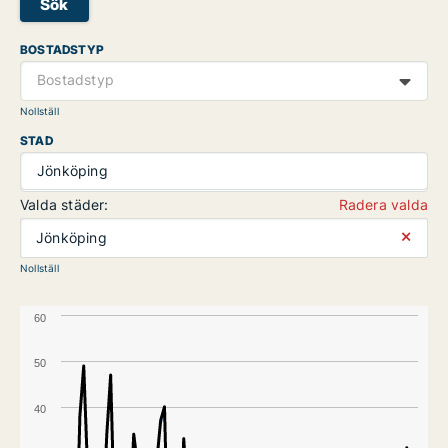
Sök
BOSTADSTYP
Bostadstyp
Nollställ
STAD
Jönköping
Valda städer:
Radera valda
⨯
Jönköping
Nollställ
60
50
40