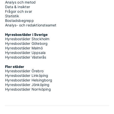
Analys och metod
Data & insikter
Frågor och svar
Statistik
Bostadsbegrepp
Analys- och redaktionsteamet
Hyresbostäder i Sverige
Hyresbostäder Stockholm
Hyresbostäder Göteborg
Hyresbostäder Malmö
Hyresbostäder Uppsala
Hyresbostäder Västerås
Fler städer
Hyresbostäder Örebro
Hyresbostäder Linköping
Hyresbostäder Helsingborg
Hyresbostäder Jönköping
Hyresbostäder Norrköping