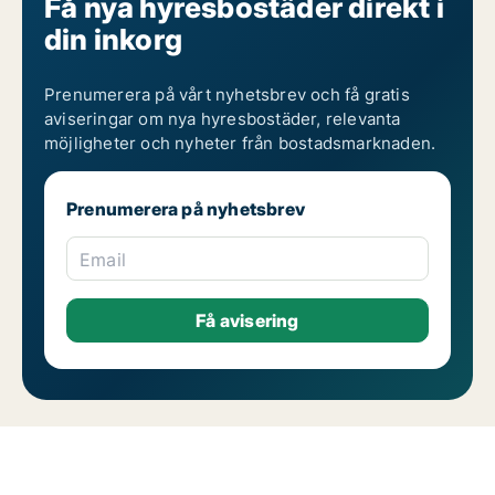
Få nya hyresbostäder direkt i
din inkorg
Prenumerera på vårt nyhetsbrev och få gratis
aviseringar om nya hyresbostäder, relevanta
möjligheter och nyheter från bostadsmarknaden.
Prenumerera på nyhetsbrev
Email