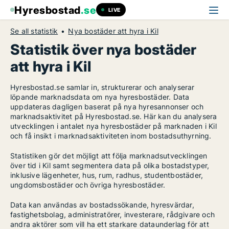
Hyresbostad
.se
LIVE
Se all statistik
Nya bostäder att hyra i Kil
Statistik över nya bostäder
att hyra i Kil
Hyresbostad.se samlar in, strukturerar och analyserar
löpande marknadsdata om nya hyresbostäder. Data
uppdateras dagligen baserat på nya hyresannonser och
marknadsaktivitet på Hyresbostad.se. Här kan du analysera
utvecklingen i antalet nya hyresbostäder på marknaden i Kil
och få insikt i marknadsaktiviteten inom bostadsuthyrning.
Statistiken gör det möjligt att följa marknadsutvecklingen
över tid i Kil samt segmentera data på olika bostadstyper,
inklusive lägenheter, hus, rum, radhus, studentbostäder,
ungdomsbostäder och övriga hyresbostäder.
Data kan användas av bostadssökande, hyresvärdar,
fastighetsbolag, administratörer, investerare, rådgivare och
andra aktörer som vill ha ett starkare dataunderlag för att