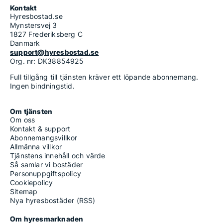
Kontakt
Hyresbostad.se
Mynstersvej 3
1827 Frederiksberg C
Danmark
support@hyresbostad.se
Org. nr: DK38854925
Full tillgång till tjänsten kräver ett löpande abonnemang.
Ingen bindningstid.
Om tjänsten
Om oss
Kontakt & support
Abonnemangsvillkor
Allmänna villkor
Tjänstens innehåll och värde
Så samlar vi bostäder
Personuppgiftspolicy
Cookiepolicy
Sitemap
Nya hyresbostäder (RSS)
Om hyresmarknaden