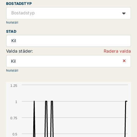
BOSTADSTYP
Bostadstyp
Nollställ
STAD
Kil
Valda städer:
Radera valda
⨯
Kil
Nollställ
1.25
1
0.75
0.5