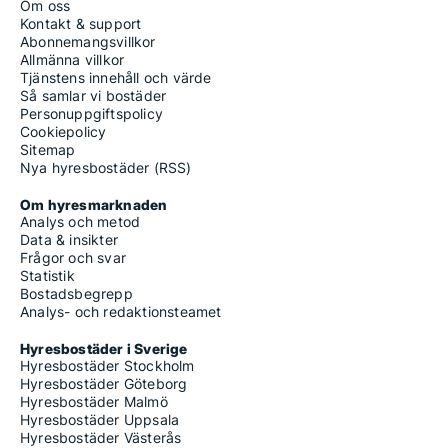
Om oss
Kontakt & support
Abonnemangsvillkor
Allmänna villkor
Tjänstens innehåll och värde
Så samlar vi bostäder
Personuppgiftspolicy
Cookiepolicy
Sitemap
Nya hyresbostäder (RSS)
Om hyresmarknaden
Analys och metod
Data & insikter
Frågor och svar
Statistik
Bostadsbegrepp
Analys- och redaktionsteamet
Hyresbostäder i Sverige
Hyresbostäder Stockholm
Hyresbostäder Göteborg
Hyresbostäder Malmö
Hyresbostäder Uppsala
Hyresbostäder Västerås