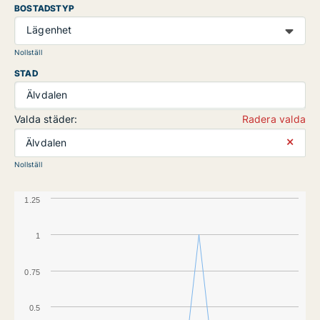
BOSTADSTYP
Lägenhet
Nollställ
STAD
Älvdalen
Valda städer:
Radera valda
⨯
Älvdalen
Nollställ
1.25
1
0.75
0.5