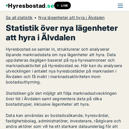
Hyresbostad
.se
LIVE
Se all statistik
Nya lägenheter att hyra i Älvdalen
Statistik över nya lägenheter
att hyra i Älvdalen
Hyresbostad.se samlar in, strukturerar och analyserar
löpande marknadsdata om nya lägenheter att hyra. Data
uppdateras dagligen baserat på nya hyresannonser och
marknadsaktivitet på Hyresbostad.se. Här kan du analysera
utvecklingen i antalet nya hyresbostäder på marknaden i
Älvdalen och få insikt i marknadsaktiviteten inom
bostadsuthyrning.
Statistiken gör det möjligt att följa marknadsutvecklingen
över tid i Älvdalen samt segmentera data på olika
bostadstyper, inklusive lägenheter att hyra.
Data kan användas av bostadssökande, hyresvärdar,
fastighetsbolag, administratörer, investerare, rådgivare och
andra aktörer som vill ha ett starkare dataunderlag för att